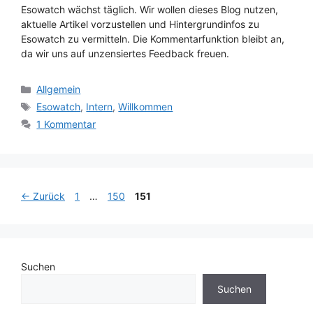
Esowatch wächst täglich. Wir wollen dieses Blog nutzen,
aktuelle Artikel vorzustellen und Hintergrundinfos zu
Esowatch zu vermitteln. Die Kommentarfunktion bleibt an,
da wir uns auf unzensiertes Feedback freuen.
Kategorien
Allgemein
Schlagwörter
Esowatch
,
Intern
,
Willkommen
1 Kommentar
Seite
Seite
Seite
←
Zurück
1
…
150
151
Suchen
Suchen