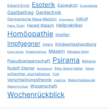
Esoterik
Esowatch
Edzard Ernst
Evangelikale
Gastbeitrag
Gentechnik
GWUP
Germanische Neue Medizin
Greenpeace
Heilpraktiker
Harald Walach
Hans Tolzin
Homöopathie
Impfen
Impfgegner
Kindesmisshandlung
Intern
Masern
Nikolaus Klehr
Kreationismus
Kopp-Verlag
Psirama
Pseudowissenschaft
Religion
Rudolf Steiner
Ryke Geerd Hamer
Rätsel
Ruhrbarone
schlechter Journalismus
TCM
Verschwörungstheorie
Waldorfpädagogik
Viadrina
Wissenschaft
Waldorfschule
Wochenrückblick