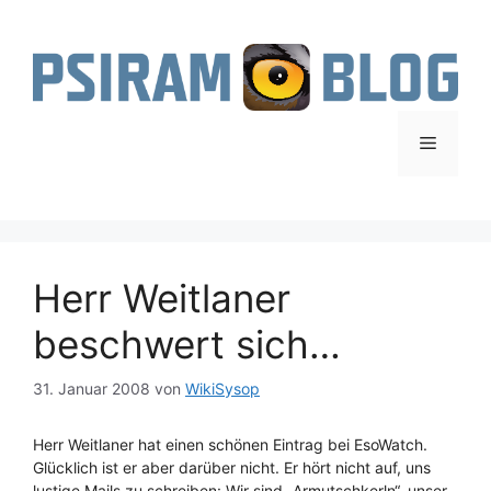
Zum
Inhalt
springen
Menü
Herr Weitlaner
beschwert sich…
31. Januar 2008
von
WikiSysop
Herr Weitlaner hat einen schönen Eintrag bei EsoWatch.
Glücklich ist er aber darüber nicht. Er hört nicht auf, uns
lustige Mails zu schreiben: Wir sind „Armutschkerln“, unser