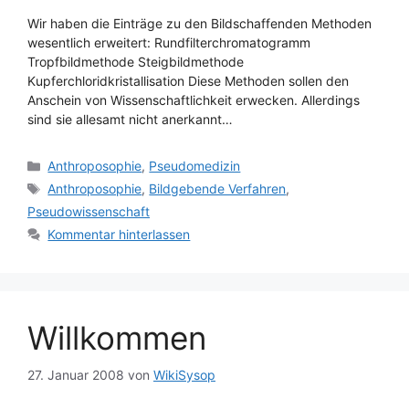
Wir haben die Einträge zu den Bildschaffenden Methoden
wesentlich erweitert: Rundfilterchromatogramm
Tropfbildmethode Steigbildmethode
Kupferchloridkristallisation Diese Methoden sollen den
Anschein von Wissenschaftlichkeit erwecken. Allerdings
sind sie allesamt nicht anerkannt…
Kategorien
Anthroposophie
,
Pseudomedizin
Schlagwörter
Anthroposophie
,
Bildgebende Verfahren
,
Pseudowissenschaft
Kommentar hinterlassen
Willkommen
27. Januar 2008
von
WikiSysop