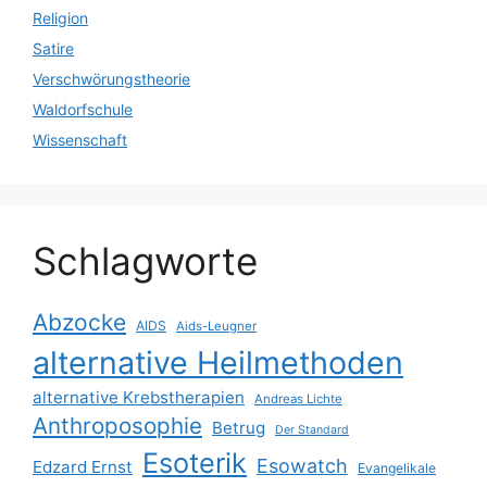
Religion
Satire
Verschwörungstheorie
Waldorfschule
Wissenschaft
Schlagworte
Abzocke
AIDS
Aids-Leugner
alternative Heilmethoden
alternative Krebstherapien
Andreas Lichte
Anthroposophie
Betrug
Der Standard
Esoterik
Esowatch
Edzard Ernst
Evangelikale