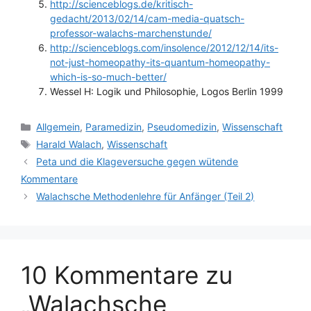
http://scienceblogs.de/kritisch-
gedacht/2013/02/14/cam-media-quatsch-
professor-walachs-marchenstunde/
http://scienceblogs.com/insolence/2012/12/14/its-
not-just-homeopathy-its-quantum-homeopathy-
which-is-so-much-better/
Wessel H: Logik und Philosophie, Logos Berlin 1999
Kategorien
Allgemein
,
Paramedizin
,
Pseudomedizin
,
Wissenschaft
Schlagwörter
Harald Walach
,
Wissenschaft
Peta und die Klageversuche gegen wütende
Kommentare
Walachsche Methodenlehre für Anfänger (Teil 2)
10 Kommentare zu
„Walachsche