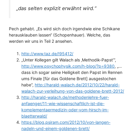
„das selten explizit erwähnt wird.“
Pech gehabt. „Es wird sich doch irgendwie eine Schikane
herausklauben lassen“ (Schopenhauer). Welche, das
werden wir uns in Teil 2 ansehen.
http://www.taz.de/!95412/
„Unter Kollegen gilt Walach als ‚Methodik-Papst’“,
http://www.psychophysik.com/h-blog/?p=9380
, „…
dass ich sogar seine Heiligkeit den Papst im Rennen
ums Finale [für das Goldene Brett] ausgestochen
habe“,
http://harald-walach.de/2012/10/22/harald-
walach-zur-verleihung-von-das-goldene-brett-2012/
http://harald-walach.de/methodenlehre-fuer-
anfaenger/11-wie-wissenschaftlich-ist-die-
komplementaermedizin-oder-vom-hirsch-im-
blaetterwald/
https://blog.psiram.com/2012/10/von-langen-
nadeln-und-einem-goldenen-brett/