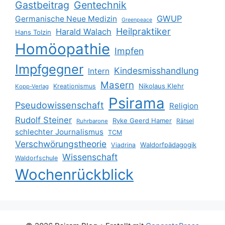
Gastbeitrag
Gentechnik
GWUP
Germanische Neue Medizin
Greenpeace
Heilpraktiker
Harald Walach
Hans Tolzin
Homöopathie
Impfen
Impfgegner
Kindesmisshandlung
Intern
Masern
Nikolaus Klehr
Kreationismus
Kopp-Verlag
Psirama
Pseudowissenschaft
Religion
Rudolf Steiner
Ryke Geerd Hamer
Rätsel
Ruhrbarone
schlechter Journalismus
TCM
Verschwörungstheorie
Waldorfpädagogik
Viadrina
Wissenschaft
Waldorfschule
Wochenrückblick