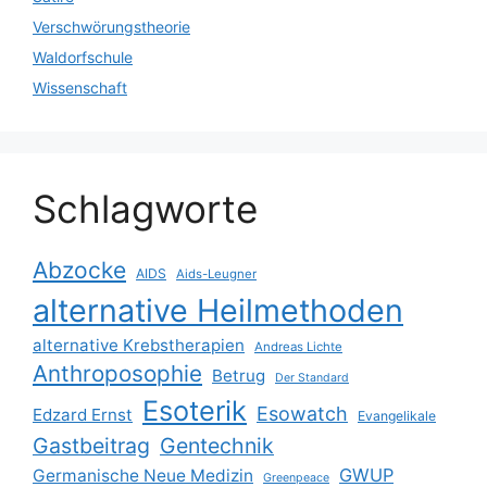
Verschwörungstheorie
Waldorfschule
Wissenschaft
Schlagworte
Abzocke
AIDS
Aids-Leugner
alternative Heilmethoden
alternative Krebstherapien
Andreas Lichte
Anthroposophie
Betrug
Der Standard
Esoterik
Esowatch
Edzard Ernst
Evangelikale
Gastbeitrag
Gentechnik
GWUP
Germanische Neue Medizin
Greenpeace