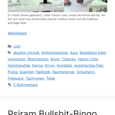
Dr. Kränk (Name geändert), Leiter Psiram-Labs, testet die Karma-Bürste, mit
der sich unser neu entwickeltes Karma-Tonikum direkt auf die Kopfhaut
auftragen lässt
Weiterlesen
Kategorien
cool
Schlagwörter
akasha-chronik
,
Anthroposophie
,
Aura
,
Bestellung beim
Universum
,
Biophotonen
,
Bovis
,
Chakren
,
Handy-Chip
,
Homöopathie
,
Karma
,
Kryon
,
Kundalini
,
morphisches Feld
,
Prana
,
Quanten
,
Radionik
,
Raumenergie
,
Schumann-
Frequenz
,
Tachyonen
,
Tesla
5 Kommentare
Psiram Bullshit-Bingo