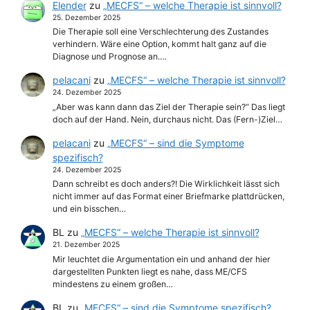
Elender
zu
„MECFS“ – welche Therapie ist sinnvoll?
25. Dezember 2025
Die Therapie soll eine Verschlechterung des Zustandes
verhindern. Wäre eine Option, kommt halt ganz auf die
Diagnose und Prognose an.…
pelacani
zu
„MECFS“ – welche Therapie ist sinnvoll?
24. Dezember 2025
„Aber was kann dann das Ziel der Therapie sein?“ Das liegt
doch auf der Hand. Nein, durchaus nicht. Das (Fern-)Ziel…
pelacani
zu
„MECFS“ – sind die Symptome
spezifisch?
24. Dezember 2025
Dann schreibt es doch anders?! Die Wirklichkeit lässt sich
nicht immer auf das Format einer Briefmarke plattdrücken,
und ein bisschen…
BL
zu
„MECFS“ – welche Therapie ist sinnvoll?
21. Dezember 2025
Mir leuchtet die Argumentation ein und anhand der hier
dargestellten Punkten liegt es nahe, dass ME/CFS
mindestens zu einem großen…
BL
zu
„MECFS“ – sind die Symptome spezifisch?