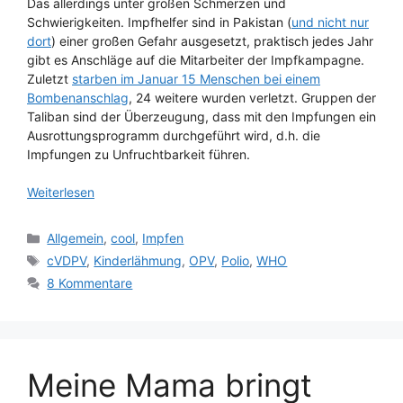
Das allerdings unter großen Schmerzen und
Schwierigkeiten. Impfhelfer sind in Pakistan (
und nicht nur
dort
) einer großen Gefahr ausgesetzt, praktisch jedes Jahr
gibt es Anschläge auf die Mitarbeiter der Impfkampagne.
Zuletzt
starben im Januar 15 Menschen bei einem
Bombenanschlag
, 24 weitere wurden verletzt. Gruppen der
Taliban sind der Überzeugung, dass mit den Impfungen ein
Ausrottungsprogramm durchgeführt wird, d.h. die
Impfungen zu Unfruchtbarkeit führen.
Weiterlesen
Kategorien
Allgemein
,
cool
,
Impfen
Schlagwörter
cVDPV
,
Kinderlähmung
,
OPV
,
Polio
,
WHO
8 Kommentare
Meine Mama bringt