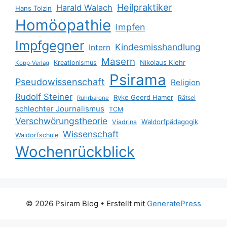
Heilpraktiker
Harald Walach
Hans Tolzin
Homöopathie
Impfen
Impfgegner
Kindesmisshandlung
Intern
Masern
Nikolaus Klehr
Kreationismus
Kopp-Verlag
Psirama
Pseudowissenschaft
Religion
Rudolf Steiner
Ryke Geerd Hamer
Rätsel
Ruhrbarone
schlechter Journalismus
TCM
Verschwörungstheorie
Waldorfpädagogik
Viadrina
Wissenschaft
Waldorfschule
Wochenrückblick
© 2026 Psiram Blog
• Erstellt mit
GeneratePress