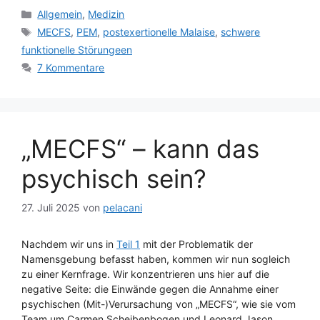
Kategorien
Allgemein
,
Medizin
Schlagwörter
MECFS
,
PEM
,
postexertionelle Malaise
,
schwere
funktionelle Störungeen
7 Kommentare
„MECFS“ – kann das
psychisch sein?
27. Juli 2025
von
pelacani
Nachdem wir uns in
Teil 1
mit der Problematik der
Namensgebung befasst haben, kommen wir nun sogleich
zu einer Kernfrage. Wir konzentrieren uns hier auf die
negative Seite: die Einwände gegen die Annahme einer
psychischen (Mit-)Verursachung von „MECFS“, wie sie vom
Team um Carmen Scheibenbogen und Leonard Jason