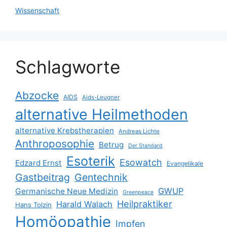
Wissenschaft
Schlagworte
Abzocke
AIDS
Aids-Leugner
alternative Heilmethoden
alternative Krebstherapien
Andreas Lichte
Anthroposophie
Betrug
Der Standard
Esoterik
Esowatch
Edzard Ernst
Evangelikale
Gastbeitrag
Gentechnik
GWUP
Germanische Neue Medizin
Greenpeace
Heilpraktiker
Harald Walach
Hans Tolzin
Homöopathie
Impfen