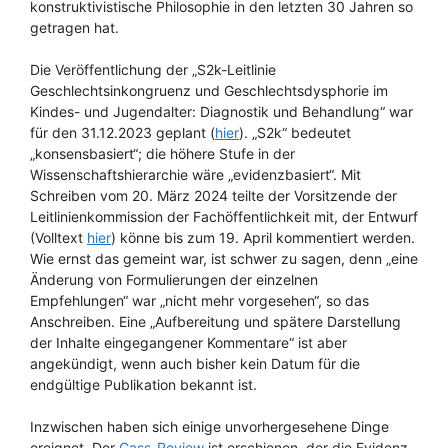
konstruktivistische Philosophie in den letzten 30 Jahren so
getragen hat.
Die Veröffentlichung der „S2k-Leitlinie
Geschlechtsinkongruenz und Geschlechtsdysphorie im
Kindes- und Jugendalter: Diagnostik und Behandlung“ war
für den 31.12.2023 geplant (
hier
). „S2k“ bedeutet
„konsensbasiert“; die höhere Stufe in der
Wissenschaftshierarchie wäre „evidenzbasiert“. Mit
Schreiben vom 20. März 2024 teilte der Vorsitzende der
Leitlinienkommission der Fachöffentlichkeit mit, der Entwurf
(Volltext
hier
) könne bis zum 19. April kommentiert werden.
Wie ernst das gemeint war, ist schwer zu sagen, denn „eine
Änderung von Formulierungen der einzelnen
Empfehlungen“ war „nicht mehr vorgesehen“, so das
Anschreiben. Eine „Aufbereitung und spätere Darstellung
der Inhalte eingegangener Kommentare“ ist aber
angekündigt, wenn auch bisher kein Datum für die
endgültige Publikation bekannt ist.
Inzwischen haben sich einige unvorhergesehene Dinge
ereignet. Der
Cass-Review
ist erschienen, der die Evidenz