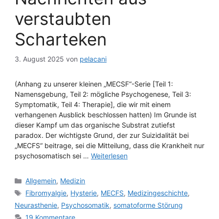
verstaubten
Scharteken
3. August 2025
von
pelacani
(Anhang zu unserer kleinen „MECSF“-Serie [Teil 1:
Namensgebung, Teil 2: mögliche Psychogenese, Teil 3:
Symptomatik, Teil 4: Therapie], die wir mit einem
verhangenen Ausblick beschlossen hatten) Im Grunde ist
dieser Kampf um das organische Substrat zutiefst
paradox. Der wichtigste Grund, der zur Suizidalität bei
„MECFS“ beitrage, sei die Mitteilung, dass die Krankheit nur
psychosomatisch sei …
Weiterlesen
Kategorien
Allgemein
,
Medizin
Schlagwörter
Fibromyalgie
,
Hysterie
,
MECFS
,
Medizingeschichte
,
Neurasthenie
,
Psychosomatik
,
somatoforme Störung
19 Kommentare