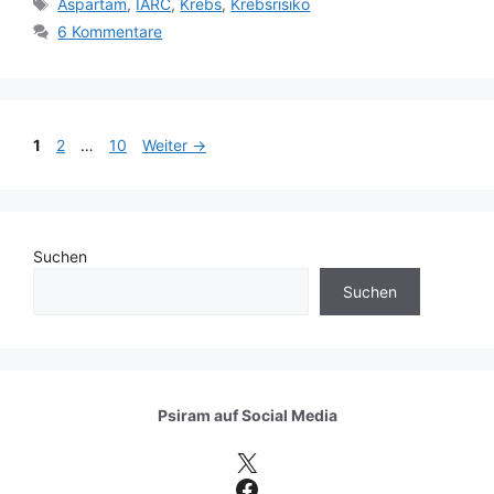
Schlagwörter
Aspartam
,
IARC
,
Krebs
,
Krebsrisiko
6 Kommentare
Seite
Seite
Seite
1
2
…
10
Weiter
→
Suchen
Suchen
Psiram auf
Social Media
X
Facebook