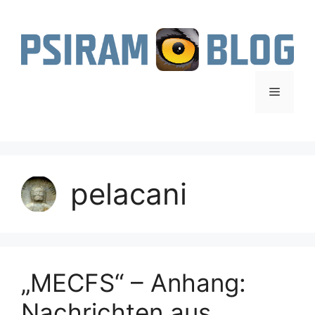
Zum
Inhalt
springen
Menü
pelacani
„MECFS“ – Anhang:
Nachrichten aus