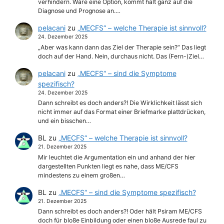
verhindern. Wäre eine Option, kommt halt ganz auf die
Diagnose und Prognose an.…
pelacani
zu
„MECFS“ – welche Therapie ist sinnvoll?
24. Dezember 2025
„Aber was kann dann das Ziel der Therapie sein?“ Das liegt
doch auf der Hand. Nein, durchaus nicht. Das (Fern-)Ziel…
pelacani
zu
„MECFS“ – sind die Symptome
spezifisch?
24. Dezember 2025
Dann schreibt es doch anders?! Die Wirklichkeit lässt sich
nicht immer auf das Format einer Briefmarke plattdrücken,
und ein bisschen…
BL
zu
„MECFS“ – welche Therapie ist sinnvoll?
21. Dezember 2025
Mir leuchtet die Argumentation ein und anhand der hier
dargestellten Punkten liegt es nahe, dass ME/CFS
mindestens zu einem großen…
BL
zu
„MECFS“ – sind die Symptome spezifisch?
21. Dezember 2025
Dann schreibt es doch anders?! Oder hält Psiram ME/CFS
doch für bloße Einbildung oder einen bloße Ausrede faul zu