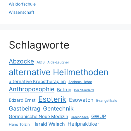
Waldorfschule
Wissenschaft
Schlagworte
Abzocke
AIDS
Aids-Leugner
alternative Heilmethoden
alternative Krebstherapien
Andreas Lichte
Anthroposophie
Betrug
Der Standard
Esoterik
Esowatch
Edzard Ernst
Evangelikale
Gastbeitrag
Gentechnik
GWUP
Germanische Neue Medizin
Greenpeace
Heilpraktiker
Harald Walach
Hans Tolzin