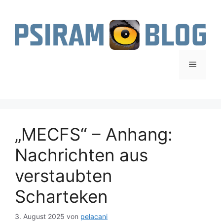
Zum
Inhalt
springen
Menü
„MECFS“ – Anhang:
Nachrichten aus
verstaubten
Scharteken
3. August 2025
von
pelacani