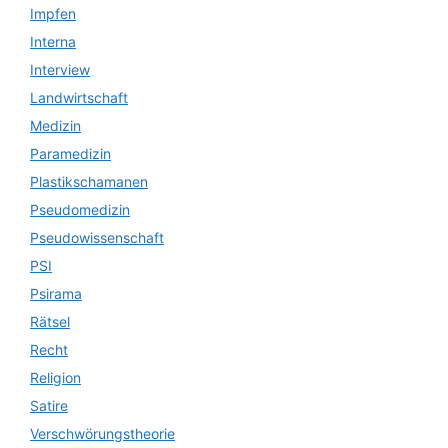
Impfen
Interna
Interview
Landwirtschaft
Medizin
Paramedizin
Plastikschamanen
Pseudomedizin
Pseudowissenschaft
PSI
Psirama
Rätsel
Recht
Religion
Satire
Verschwörungstheorie