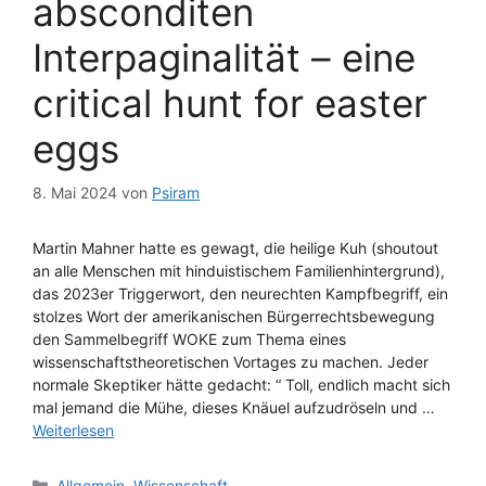
absconditen
Interpaginalität – eine
critical hunt for easter
eggs
8. Mai 2024
von
Psiram
Martin Mahner hatte es gewagt, die heilige Kuh (shoutout
an alle Menschen mit hinduistischem Familienhintergrund),
das 2023er Triggerwort, den neurechten Kampfbegriff, ein
stolzes Wort der amerikanischen Bürgerrechtsbewegung
den Sammelbegriff WOKE zum Thema eines
wissenschaftstheoretischen Vortages zu machen. Jeder
normale Skeptiker hätte gedacht: “ Toll, endlich macht sich
mal jemand die Mühe, dieses Knäuel aufzudröseln und …
Weiterlesen
Kategorien
Allgemein
,
Wissenschaft