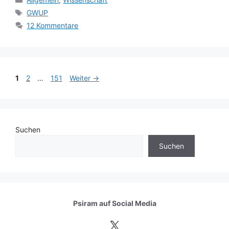
Schlagwörter
GWUP
12 Kommentare
Seite
Seite
Seite
1
2
…
151
Weiter
→
Suchen
Suchen
Psiram auf
Social Media
X