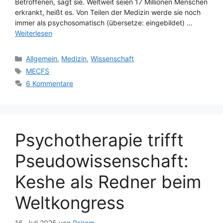
Betroffenen, sagt sie. Weltweit seien 17 Millionen Menschen
erkrankt, heißt es. Von Teilen der Medizin werde sie noch
immer als psychosomatisch (übersetze: eingebildet) …
Weiterlesen
Kategorien
Allgemein
,
Medizin
,
Wissenschaft
Schlagwörter
MECFS
6 Kommentare
Psychotherapie trifft
Pseudowissenschaft:
Keshe als Redner beim
Weltkongress
16. Juli 2025
von
Psiram