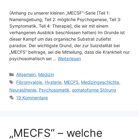
(Anhang zu unserer kleinen „MECSF“-Serie [Teil 1:
Namensgebung, Teil 2: mögliche Psychogenese, Teil 3:
Symptomatik, Teil 4: Therapie], die wir mit einem
verhangenen Ausblick beschlossen hatten) Im Grunde ist
dieser Kampf um das organische Substrat zutiefst
paradox. Der wichtigste Grund, der zur Suizidalität bei
„MECFS“ beitrage, sei die Mitteilung, dass die Krankheit nur
psychosomatisch sei …
Weiterlesen
Kategorien
Allgemein
,
Medizin
Schlagwörter
Fibromyalgie
,
Hysterie
,
MECFS
,
Medizingeschichte
,
Neurasthenie
,
Psychosomatik
,
somatoforme Störung
19 Kommentare
„MECFS“ – welche