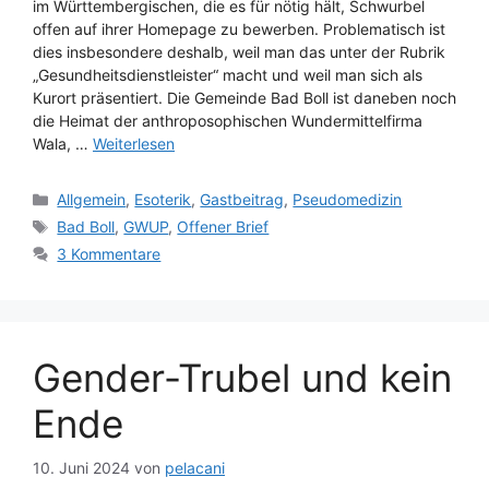
im Württembergischen, die es für nötig hält, Schwurbel
offen auf ihrer Homepage zu bewerben. Problematisch ist
dies insbesondere deshalb, weil man das unter der Rubrik
„Gesundheitsdienstleister“ macht und weil man sich als
Kurort präsentiert. Die Gemeinde Bad Boll ist daneben noch
die Heimat der anthroposophischen Wundermittelfirma
Wala, …
Weiterlesen
Kategorien
Allgemein
,
Esoterik
,
Gastbeitrag
,
Pseudomedizin
Schlagwörter
Bad Boll
,
GWUP
,
Offener Brief
3 Kommentare
Gender-Trubel und kein
Ende
10. Juni 2024
von
pelacani