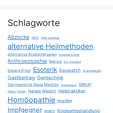
Schlagworte
Abzocke
AIDS
Aids-Leugner
alternative Heilmethoden
alternative Krebstherapien
Andreas Lichte
Anthroposophie
Betrug
Der Standard
Esoterik
Esowatch
Edzard Ernst
Evangelikale
Gastbeitrag
Gentechnik
GWUP
Germanische Neue Medizin
Greenpeace
Heilpraktiker
Harald Walach
Hans Tolzin
Homöopathie
Impfen
Impfgegner
Kindesmisshandlung
Intern