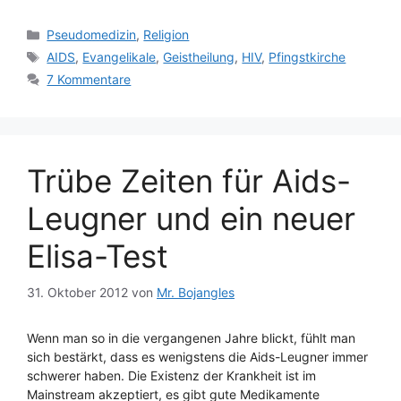
Kategorien
Pseudomedizin
,
Religion
Schlagwörter
AIDS
,
Evangelikale
,
Geistheilung
,
HIV
,
Pfingstkirche
7 Kommentare
Trübe Zeiten für Aids-
Leugner und ein neuer
Elisa-Test
31. Oktober 2012
von
Mr. Bojangles
Wenn man so in die vergangenen Jahre blickt, fühlt man
sich bestärkt, dass es wenigstens die Aids-Leugner immer
schwerer haben. Die Existenz der Krankheit ist im
Mainstream akzeptiert, es gibt gute Medikamente