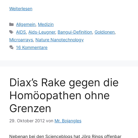
Weiterlesen
Kategorien
Allgemein
,
Medizin
Schlagwörter
AIDS
,
Aids-Leugner
,
Bangui-Definition
,
Goldionen
,
Microarrays
,
Nature Nanotechnology
16 Kommentare
Diax’s Rake gegen die
Homöopathen ohne
Grenzen
29. Oktober 2012
von
Mr. Bojangles
Nebenan bei den Scienceblogs hat Jörg Rings offenbar