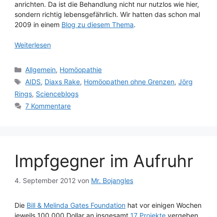
anrichten. Da ist die Behandlung nicht nur nutzlos wie hier,
sondern richtig lebensgefährlich. Wir hatten das schon mal
2009 in einem
Blog zu diesem Thema
.
Weiterlesen
Kategorien
Allgemein
,
Homöopathie
Schlagwörter
AIDS
,
Diaxs Rake
,
Homöopathen ohne Grenzen
,
Jörg
Rings
,
Scienceblogs
7 Kommentare
Impfgegner im Aufruhr
4. September 2012
von
Mr. Bojangles
Die
Bill & Melinda Gates Foundation
hat vor einigen Wochen
jeweils 100.000 Dollar an insgesamt
17 Projekte
vergeben,