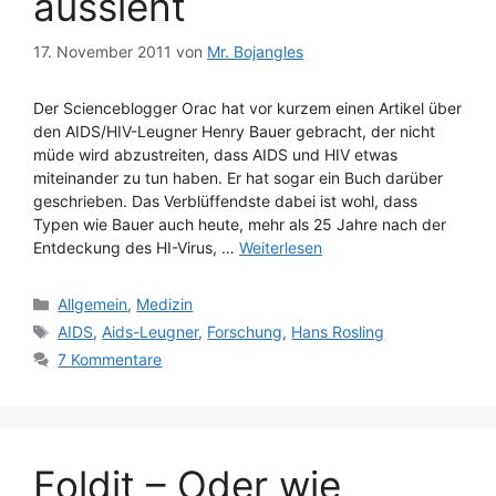
aussieht
17. November 2011
von
Mr. Bojangles
Der Scienceblogger Orac hat vor kurzem einen Artikel über
den AIDS/HIV-Leugner Henry Bauer gebracht, der nicht
müde wird abzustreiten, dass AIDS und HIV etwas
miteinander zu tun haben. Er hat sogar ein Buch darüber
geschrieben. Das Verblüffendste dabei ist wohl, dass
Typen wie Bauer auch heute, mehr als 25 Jahre nach der
Entdeckung des HI-Virus, …
Weiterlesen
Kategorien
Allgemein
,
Medizin
Schlagwörter
AIDS
,
Aids-Leugner
,
Forschung
,
Hans Rosling
7 Kommentare
Foldit – Oder wie