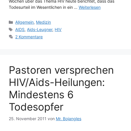
Wochen über das Thema HIV heute berichtet, dass das
Todesurteil im Wesentlichen in ein …
Weiterlesen
Kategorien
Allgemein
,
Medizin
Schlagwörter
AIDS
,
Aids-Leugner
,
HIV
2 Kommentare
Pastoren versprechen
HIV/Aids-Heilungen:
Mindestens 6
Todesopfer
25. November 2011
von
Mr. Bojangles