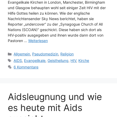
Evangelikale Kirchen in London, Manchester, Birmingham
und Glasgow behaupten wohl seit einiger Zeit HIV mit der
Hilfe Gottes heilen zu können. Wie der englische
Nachrichtensender Sky News berichtet, haben sie
Reporter „undercover“ zu der „Synagogue Church of All
Nations (SCOAN)“ geschickt. Diese haben sich dort als
HIV-positiv ausgegeben und ihnen wurde dann dort von
Pastoren …
Weiterlesen
Kategorien
Allgemein
,
Pseudomedizin
,
Religion
Schlagwörter
AIDS
,
Evangelikale
,
Geistheilung
,
HIV
,
Kirche
6 Kommentare
Aidsleugnung und wie
es heute mit Aids