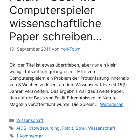
Computerspieler
wissenschaftliche
Paper schreiben…
19. September 2011
von
YorkTown
Ok, der Titel ist etwas übertrieben, aber nur ein klein
wenig. Tatsächlich gelang es mit Hilfe von
Computerspielern ein Problem der Proteinfaltung innerhalb
von 3 Wochen zu lösen, an dem Wissenschaftler seit 15(!)
Jahren verzweifeln. Das Ergebnis war das zweite Paper,
das auf der Basis von Foldit Erkenntnissen im Nature
Magazin veröffentlicht wurde. Die Spieler …
Weiterlesen
Kategorien
Wissenschaft
Schlagwörter
AIDS
,
Crowdsourcing
,
Foldit
,
Spiel
,
Wissenschaft
1 Kommentar