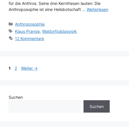
für die Anthros. Seine drei Kernthesen lauten: Die
Anthroposophie ist eine Heilsbotschaft …
Weiterlesen
Kategorien
Anthroposophie
Schlagwörter
Klaus Prange
,
Waldorfpädagogik
12 Kommentare
Seite
Seite
1
2
Weiter
→
Suchen
Suchen