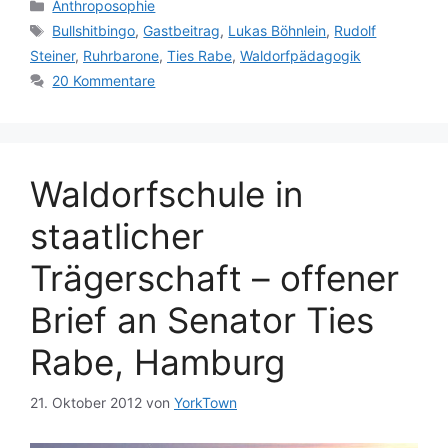
Kategorien
Anthroposophie
Schlagwörter
Bullshitbingo
,
Gastbeitrag
,
Lukas Böhnlein
,
Rudolf
Steiner
,
Ruhrbarone
,
Ties Rabe
,
Waldorfpädagogik
20 Kommentare
Waldorfschule in
staatlicher
Trägerschaft – offener
Brief an Senator Ties
Rabe, Hamburg
21. Oktober 2012
von
YorkTown