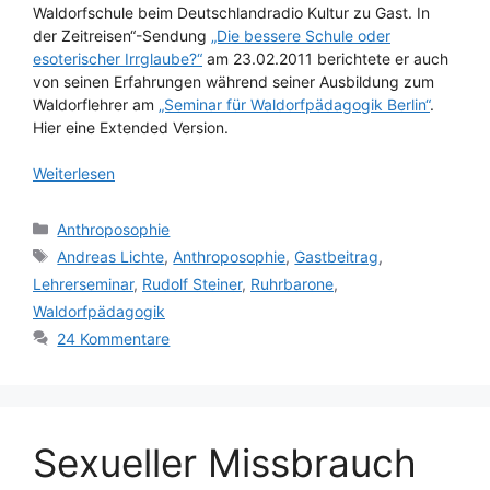
Waldorfschule beim Deutschlandradio Kultur zu Gast. In
der Zeitreisen“-Sendung
„Die bessere Schule oder
esoterischer Irrglaube?“
am 23.02.2011 berichtete er auch
von seinen Erfahrungen während seiner Ausbildung zum
Waldorflehrer am
„Seminar für Waldorfpädagogik Berlin“
.
Hier eine Extended Version.
Weiterlesen
Kategorien
Anthroposophie
Schlagwörter
Andreas Lichte
,
Anthroposophie
,
Gastbeitrag
,
Lehrerseminar
,
Rudolf Steiner
,
Ruhrbarone
,
Waldorfpädagogik
24 Kommentare
Sexueller Missbrauch