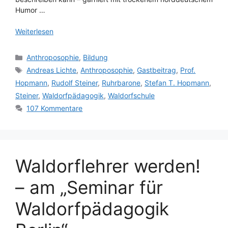
Humor …
Weiterlesen
Kategorien
Anthroposophie
,
Bildung
Schlagwörter
Andreas Lichte
,
Anthroposophie
,
Gastbeitrag
,
Prof.
Hopmann
,
Rudolf Steiner
,
Ruhrbarone
,
Stefan T. Hopmann
,
Steiner
,
Waldorfpädagogik
,
Waldorfschule
107 Kommentare
Waldorflehrer werden!
– am „Seminar für
Waldorfpädagogik