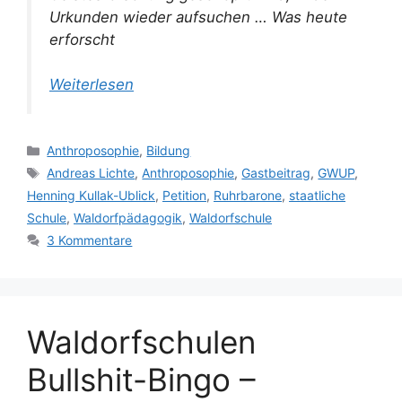
Urkunden wieder aufsuchen … Was heute
erforscht
Weiterlesen
Kategorien
Anthroposophie
,
Bildung
Schlagwörter
Andreas Lichte
,
Anthroposophie
,
Gastbeitrag
,
GWUP
,
Henning Kullak-Ublick
,
Petition
,
Ruhrbarone
,
staatliche
Schule
,
Waldorfpädagogik
,
Waldorfschule
3 Kommentare
Waldorfschulen
Bullshit-Bingo –