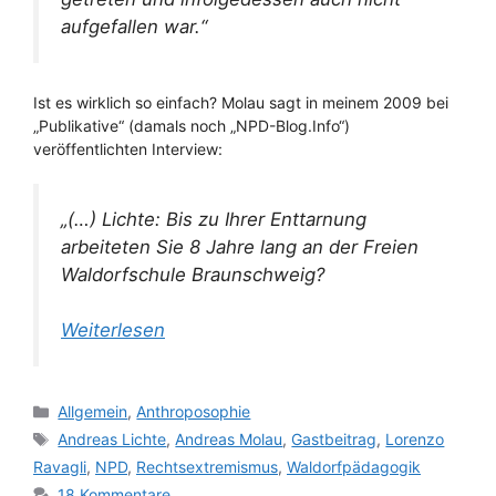
aufgefallen war.“
Ist es wirklich so einfach? Molau sagt in meinem 2009 bei
„Publikative“ (damals noch „NPD-Blog.Info“)
veröffentlichten Interview:
„(…) Lichte: Bis zu Ihrer Enttarnung
arbeiteten Sie 8 Jahre lang an der Freien
Waldorfschule Braunschweig?
Weiterlesen
Kategorien
Allgemein
,
Anthroposophie
Schlagwörter
Andreas Lichte
,
Andreas Molau
,
Gastbeitrag
,
Lorenzo
Ravagli
,
NPD
,
Rechtsextremismus
,
Waldorfpädagogik
18 Kommentare