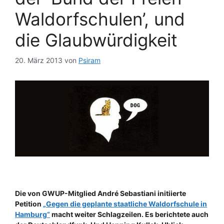
Waldorfschulen’, und
die Glaubwürdigkeit
20. März 2013
von
Psiram
Die von GWUP-Mitglied André Sebastiani initiierte
Petition
„Gegen die geplante staatliche Waldorfschule in
Hamburg“
macht weiter Schlagzeilen. Es berichtete auch