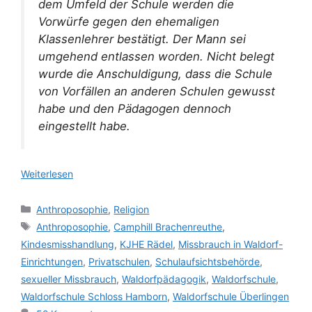
dem Umfeld der Schule werden die
Vorwürfe gegen den ehemaligen
Klassenlehrer bestätigt. Der Mann sei
umgehend entlassen worden. Nicht belegt
wurde die Anschuldigung, dass die Schule
von Vorfällen an anderen Schulen gewusst
habe und den Pädagogen dennoch
eingestellt habe.
Weiterlesen
Kategorien
Anthroposophie
,
Religion
Schlagwörter
Anthroposophie
,
Camphill Brachenreuthe
,
Kindesmisshandlung
,
KJHE Rädel
,
Missbrauch in Waldorf-
Einrichtungen
,
Privatschulen
,
Schulaufsichtsbehörde
,
sexueller Missbrauch
,
Waldorfpädagogik
,
Waldorfschule
,
Waldorfschule Schloss Hamborn
,
Waldorfschule Überlingen