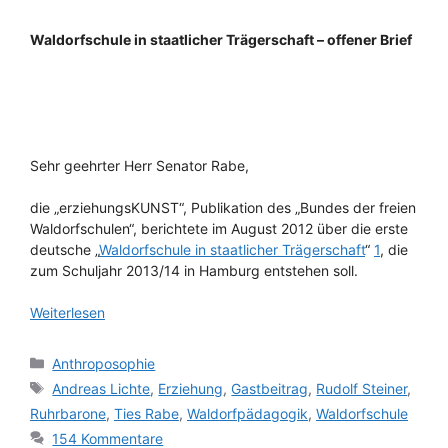
Waldorfschule in staatlicher Trägerschaft – offener Brief
Sehr geehrter Herr Senator Rabe,
die „erziehungsKUNST“, Publikation des „Bundes der freien
Waldorfschulen“, berichtete im August 2012 über die erste
deutsche „
Waldorfschule in staatlicher Trägerschaft
“
1
, die
zum Schuljahr 2013/14 in Hamburg entstehen soll.
Weiterlesen
Kategorien
Anthroposophie
Schlagwörter
Andreas Lichte
,
Erziehung
,
Gastbeitrag
,
Rudolf Steiner
,
Ruhrbarone
,
Ties Rabe
,
Waldorfpädagogik
,
Waldorfschule
154 Kommentare