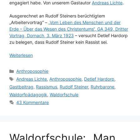
engagiert habe. Von unserem Gastautor
Andreas Lichte
.
Ausgerechnet an Rudolf Steiners berüchtigtem
„Arbeitervortrag“ –
„Vom Leben des Menschen und der
Erde – Über das Wesen des Christentums“, GA 349, Dritter
Vortrag, Dornach, 3. März 1923
– versucht Detlef Hardorp
zu belegen, dass Rudolf Steiner kein Rassist sei.
Weiterlesen
Kategorien
Anthroposophie
Schlagwörter
Andreas Lichte
,
Anthroposophie
,
Detlef Hardorp
,
Gastbeitrag
,
Rassismus
,
Rudolf Steiner
,
Ruhrbarone
,
Waldorfpädagogik
,
Waldorfschule
43 Kommentare
Waldorfschule: „Man