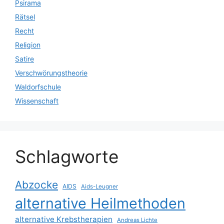
Psirama
Rätsel
Recht
Religion
Satire
Verschwörungstheorie
Waldorfschule
Wissenschaft
Schlagworte
Abzocke
AIDS
Aids-Leugner
alternative Heilmethoden
alternative Krebstherapien
Andreas Lichte