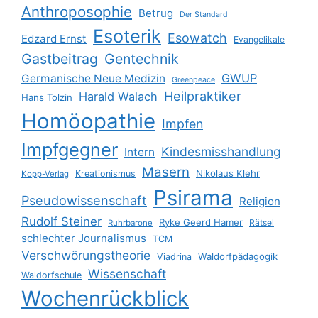
Anthroposophie
Betrug
Der Standard
Esoterik
Esowatch
Edzard Ernst
Evangelikale
Gastbeitrag
Gentechnik
GWUP
Germanische Neue Medizin
Greenpeace
Heilpraktiker
Harald Walach
Hans Tolzin
Homöopathie
Impfen
Impfgegner
Kindesmisshandlung
Intern
Masern
Nikolaus Klehr
Kreationismus
Kopp-Verlag
Psirama
Pseudowissenschaft
Religion
Rudolf Steiner
Ryke Geerd Hamer
Rätsel
Ruhrbarone
schlechter Journalismus
TCM
Verschwörungstheorie
Waldorfpädagogik
Viadrina
Wissenschaft
Waldorfschule
Wochenrückblick