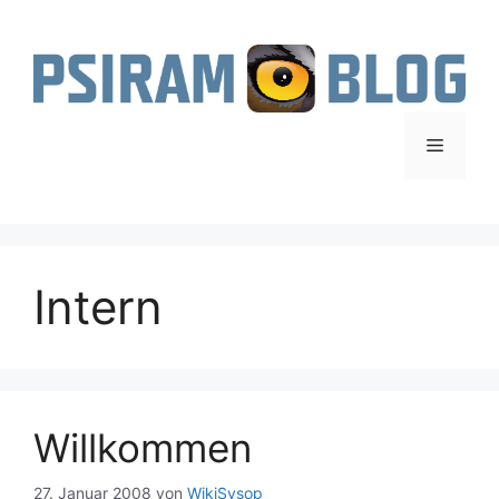
Zum
Inhalt
springen
Menü
Intern
Willkommen
27. Januar 2008
von
WikiSysop