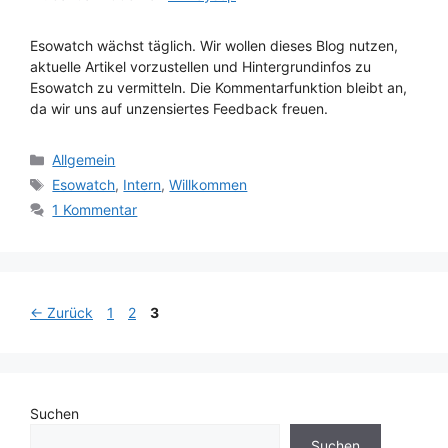
Esowatch wächst täglich. Wir wollen dieses Blog nutzen,
aktuelle Artikel vorzustellen und Hintergrundinfos zu
Esowatch zu vermitteln. Die Kommentarfunktion bleibt an,
da wir uns auf unzensiertes Feedback freuen.
Kategorien
Allgemein
Schlagwörter
Esowatch
,
Intern
,
Willkommen
1 Kommentar
Seite
Seite
Seite
←
Zurück
1
2
3
Suchen
Suchen