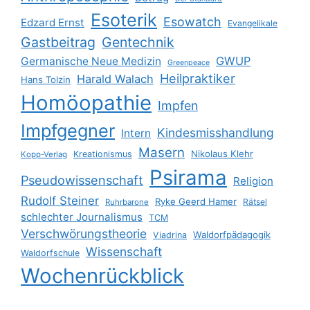
Esoterik
Esowatch
Edzard Ernst
Evangelikale
Gastbeitrag
Gentechnik
GWUP
Germanische Neue Medizin
Greenpeace
Heilpraktiker
Harald Walach
Hans Tolzin
Homöopathie
Impfen
Impfgegner
Kindesmisshandlung
Intern
Masern
Nikolaus Klehr
Kreationismus
Kopp-Verlag
Psirama
Pseudowissenschaft
Religion
Rudolf Steiner
Ryke Geerd Hamer
Rätsel
Ruhrbarone
schlechter Journalismus
TCM
Verschwörungstheorie
Waldorfpädagogik
Viadrina
Wissenschaft
Waldorfschule
Wochenrückblick