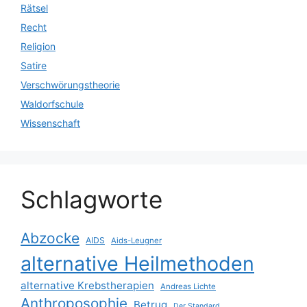
Rätsel
Recht
Religion
Satire
Verschwörungstheorie
Waldorfschule
Wissenschaft
Schlagworte
Abzocke
AIDS
Aids-Leugner
alternative Heilmethoden
alternative Krebstherapien
Andreas Lichte
Anthroposophie
Betrug
Der Standard