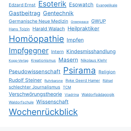
Esoterik
Esowatch
Edzard Ernst
Evangelikale
Gastbeitrag
Gentechnik
GWUP
Germanische Neue Medizin
Greenpeace
Heilpraktiker
Harald Walach
Hans Tolzin
Homöopathie
Impfen
Impfgegner
Kindesmisshandlung
Intern
Masern
Nikolaus Klehr
Kreationismus
Kopp-Verlag
Psirama
Pseudowissenschaft
Religion
Rudolf Steiner
Ryke Geerd Hamer
Rätsel
Ruhrbarone
schlechter Journalismus
TCM
Verschwörungstheorie
Waldorfpädagogik
Viadrina
Wissenschaft
Waldorfschule
Wochenrückblick