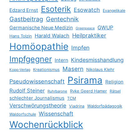
Esoterik
Esowatch
Edzard Ernst
Evangelikale
Gastbeitrag
Gentechnik
GWUP
Germanische Neue Medizin
Greenpeace
Heilpraktiker
Harald Walach
Hans Tolzin
Homöopathie
Impfen
Impfgegner
Kindesmisshandlung
Intern
Masern
Nikolaus Klehr
Kreationismus
Kopp-Verlag
Psirama
Pseudowissenschaft
Religion
Rudolf Steiner
Ryke Geerd Hamer
Rätsel
Ruhrbarone
schlechter Journalismus
TCM
Verschwörungstheorie
Waldorfpädagogik
Viadrina
Wissenschaft
Waldorfschule
Wochenrückblick