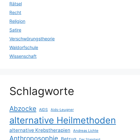
Rätsel
Recht
Religion
Satire
Verschwörungstheorie
Waldorfschule
Wissenschaft
Schlagworte
Abzocke
AIDS
Aids-Leugner
alternative Heilmethoden
alternative Krebstherapien
Andreas Lichte
Anthroposophie
Betrug
Der Standard