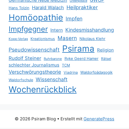
GWUP
Germanische Neue Medizin
Greenpeace
Heilpraktiker
Harald Walach
Hans Tolzin
Homöopathie
Impfen
Impfgegner
Kindesmisshandlung
Intern
Masern
Nikolaus Klehr
Kreationismus
Kopp-Verlag
Psirama
Pseudowissenschaft
Religion
Rudolf Steiner
Ryke Geerd Hamer
Rätsel
Ruhrbarone
schlechter Journalismus
TCM
Verschwörungstheorie
Waldorfpädagogik
Viadrina
Wissenschaft
Waldorfschule
Wochenrückblick
© 2026 Psiram Blog
• Erstellt mit
GeneratePress