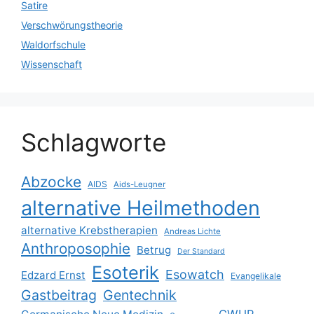
Satire
Verschwörungstheorie
Waldorfschule
Wissenschaft
Schlagworte
Abzocke
AIDS
Aids-Leugner
alternative Heilmethoden
alternative Krebstherapien
Andreas Lichte
Anthroposophie
Betrug
Der Standard
Esoterik
Esowatch
Edzard Ernst
Evangelikale
Gastbeitrag
Gentechnik