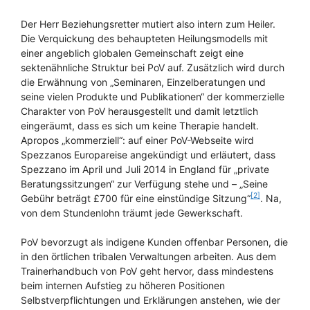
Der Herr Beziehungsretter mutiert also intern zum Heiler.
Die Verquickung des behaupteten Heilungsmodells mit
einer angeblich globalen Gemeinschaft zeigt eine
sektenähnliche Struktur bei PoV auf. Zusätzlich wird durch
die Erwähnung von „Seminaren, Einzelberatungen und
seine vielen Produkte und Publikationen“ der kommerzielle
Charakter von PoV herausgestellt und damit letztlich
eingeräumt, dass es sich um keine Therapie handelt.
Apropos „kommerziell“: auf einer PoV-Webseite wird
Spezzanos Europareise angekündigt und erläutert, dass
Spezzano im April und Juli 2014 in England für „private
Beratungssitzungen“ zur Verfügung stehe und – „Seine
[2]
Gebühr beträgt £700 für eine einstündige Sitzung“
. Na,
von dem Stundenlohn träumt jede Gewerkschaft.
PoV bevorzugt als indigene Kunden offenbar Personen, die
in den örtlichen tribalen Verwaltungen arbeiten. Aus dem
Trainerhandbuch von PoV geht hervor, dass mindestens
beim internen Aufstieg zu höheren Positionen
Selbstverpflichtungen und Erklärungen anstehen, wie der