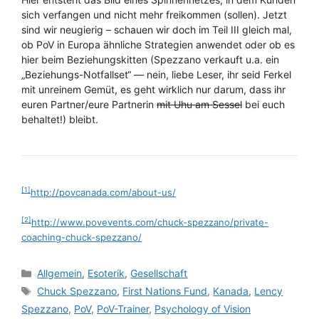
sich verfangen und nicht mehr freikommen (sollen). Jetzt
sind wir neugierig – schauen wir doch im Teil III gleich mal,
ob PoV in Europa ähnliche Strategien anwendet oder ob es
hier beim Beziehungskitten (Spezzano verkauft u.a. ein
„Beziehungs-Notfallset“ — nein, liebe Leser, ihr seid Ferkel
mit unreinem Gemüt, es geht wirklich nur darum, dass ihr
euren Partner/eure Partnerin
mit Uhu am Sessel
bei euch
behaltet!) bleibt.
[1]
http://povcanada.com/about-us/
[2]
http://www.povevents.com/chuck-spezzano/private-
coaching-chuck-spezzano/
Kategorien
Allgemein
,
Esoterik
,
Gesellschaft
Schlagwörter
Chuck Spezzano
,
First Nations Fund
,
Kanada
,
Lency
Spezzano
,
PoV
,
PoV-Trainer
,
Psychology of Vision