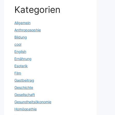
Kategorien
Allgemein
Anthroposophie
Bildung
cool
English
Ernährung
Esoterik
Film
Gastbeitrag
Geschichte
Gesellschaft
Gesundheitsökonomie
Homöopathie