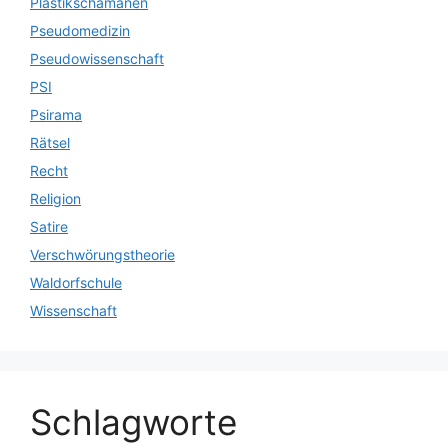
Plastikschamanen
Pseudomedizin
Pseudowissenschaft
PSI
Psirama
Rätsel
Recht
Religion
Satire
Verschwörungstheorie
Waldorfschule
Wissenschaft
Schlagworte