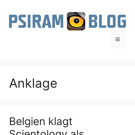
Zum
Inhalt
springen
Menü
Anklage
Belgien klagt
Scientology als