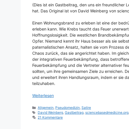
(Dies ist ein Gastbeitrag, den uns ein freundlicher
hat. Das Original ist von David Weinberg von sci
Einen Wohnungsbrand zu erleben ist eine der bedrü
erleben kann. Wie Krebs taucht das Feuer unerwartet
Hoffnungslosigkeit. Die westlichen Brandbekämpf
Opfer. Niemand kennt ihr Haus besser als sie selbs
paternalistischen Ansatz, halten sie vom Prozess d
Chaos zurück, das sie angerichtet haben. Im gleich
der integrativen Feuerbekämpfung, dass betroffene 
Feuerbekämpfung und die Vertreter alternativer 
sollten, um ihre gemeinsamen Ziele zu erreichen. D
und erweitert ihren Handlungsraum, indem er sie d
teilzuhaben.
Weiterlesen
Kategorien
Allgemein
,
Pseudomedizin
,
Satire
Schlagwörter
David Weinberg
,
Gastbeitrag
,
sciencebasedmedicine.org
21 Kommentare