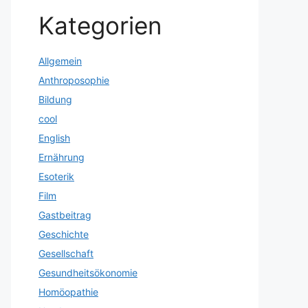
Kategorien
Allgemein
Anthroposophie
Bildung
cool
English
Ernährung
Esoterik
Film
Gastbeitrag
Geschichte
Gesellschaft
Gesundheitsökonomie
Homöopathie