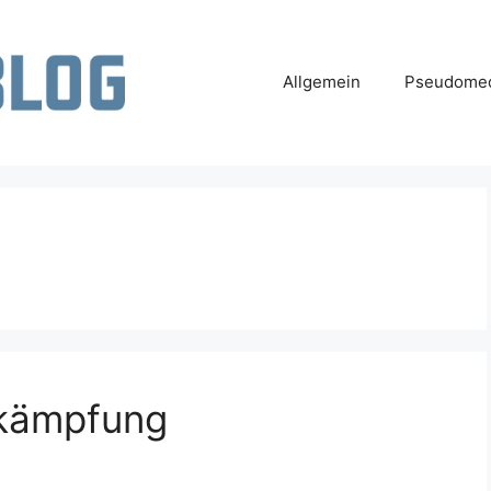
Allgemein
Pseudomed
ekämpfung