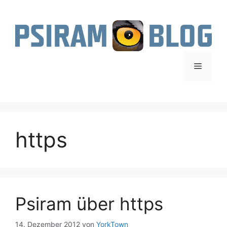
Zum
Inhalt
springen
Menü
https
Psiram über https
14. Dezember 2012
von
YorkTown