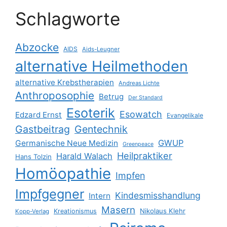
Schlagworte
Abzocke
AIDS
Aids-Leugner
alternative Heilmethoden
alternative Krebstherapien
Andreas Lichte
Anthroposophie
Betrug
Der Standard
Esoterik
Esowatch
Edzard Ernst
Evangelikale
Gastbeitrag
Gentechnik
GWUP
Germanische Neue Medizin
Greenpeace
Heilpraktiker
Harald Walach
Hans Tolzin
Homöopathie
Impfen
Impfgegner
Kindesmisshandlung
Intern
Masern
Nikolaus Klehr
Kreationismus
Kopp-Verlag