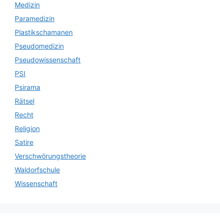
Medizin
Paramedizin
Plastikschamanen
Pseudomedizin
Pseudowissenschaft
PSI
Psirama
Rätsel
Recht
Religion
Satire
Verschwörungstheorie
Waldorfschule
Wissenschaft