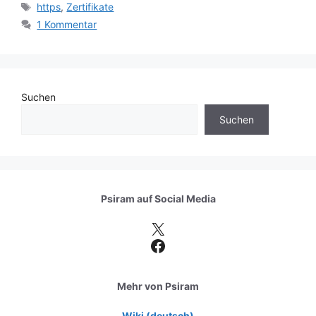
Schlagwörter
https
,
Zertifikate
1 Kommentar
Suchen
Suchen
Psiram auf
Social Media
X
Facebook
Mehr von Psiram
Wiki (deutsch)