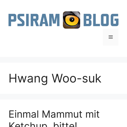
Zum
Inhalt
springen
Menü
Hwang Woo-suk
Einmal Mammut mit
Ketchup, bitte!