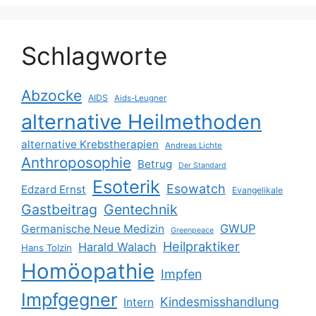
Schlagworte
Abzocke
AIDS
Aids-Leugner
alternative Heilmethoden
alternative Krebstherapien
Andreas Lichte
Anthroposophie
Betrug
Der Standard
Esoterik
Esowatch
Edzard Ernst
Evangelikale
Gastbeitrag
Gentechnik
GWUP
Germanische Neue Medizin
Greenpeace
Heilpraktiker
Harald Walach
Hans Tolzin
Homöopathie
Impfen
Impfgegner
Kindesmisshandlung
Intern