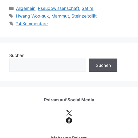
Kategorien
Allgemein
,
Pseudowissenschaft
,
Satire
Schlagwörter
Hwang Woo-suk
,
Mammut
,
Steinzeitdiät
24 Kommentare
Suchen
Suchen
Psiram auf
Social Media
X
Facebook
Mehr von Psiram