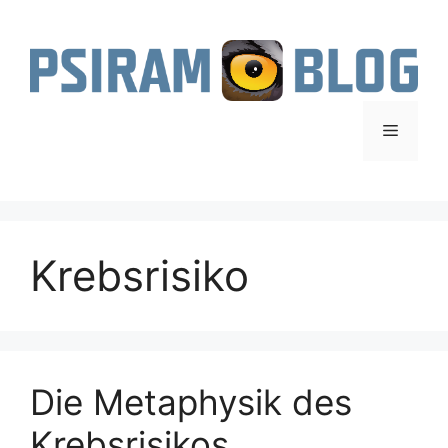
Zum
Inhalt
springen
Menü
Krebsrisiko
Die Metaphysik des
Krebsrisikos