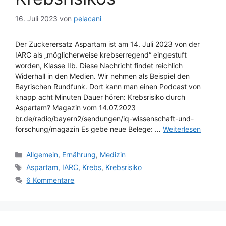
16. Juli 2023
von
pelacani
Der Zuckerersatz Aspartam ist am 14. Juli 2023 von der
IARC als „möglicherweise krebserregend“ eingestuft
worden, Klasse IIb. Diese Nachricht findet reichlich
Widerhall in den Medien. Wir nehmen als Beispiel den
Bayrischen Rundfunk. Dort kann man einen Podcast von
knapp acht Minuten Dauer hören: Krebsrisiko durch
Aspartam? Magazin vom 14.07.2023
br.de/radio/bayern2/sendungen/iq-wissenschaft-und-
forschung/magazin Es gebe neue Belege: …
Weiterlesen
Kategorien
Allgemein
,
Ernährung
,
Medizin
Schlagwörter
Aspartam
,
IARC
,
Krebs
,
Krebsrisiko
6 Kommentare