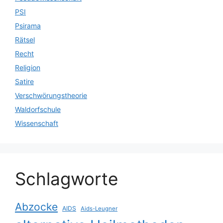
PSI
Psirama
Rätsel
Recht
Religion
Satire
Verschwörungstheorie
Waldorfschule
Wissenschaft
Schlagworte
Abzocke
AIDS
Aids-Leugner