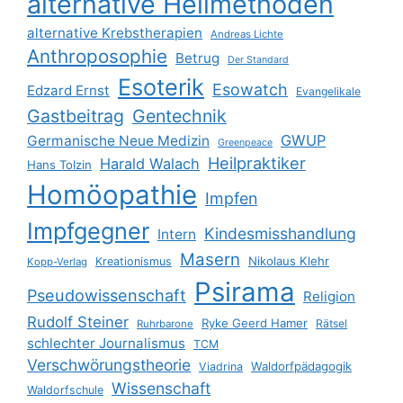
alternative Heilmethoden
alternative Krebstherapien
Andreas Lichte
Anthroposophie
Betrug
Der Standard
Esoterik
Esowatch
Edzard Ernst
Evangelikale
Gastbeitrag
Gentechnik
GWUP
Germanische Neue Medizin
Greenpeace
Heilpraktiker
Harald Walach
Hans Tolzin
Homöopathie
Impfen
Impfgegner
Kindesmisshandlung
Intern
Masern
Nikolaus Klehr
Kreationismus
Kopp-Verlag
Psirama
Pseudowissenschaft
Religion
Rudolf Steiner
Ryke Geerd Hamer
Rätsel
Ruhrbarone
schlechter Journalismus
TCM
Verschwörungstheorie
Waldorfpädagogik
Viadrina
Wissenschaft
Waldorfschule