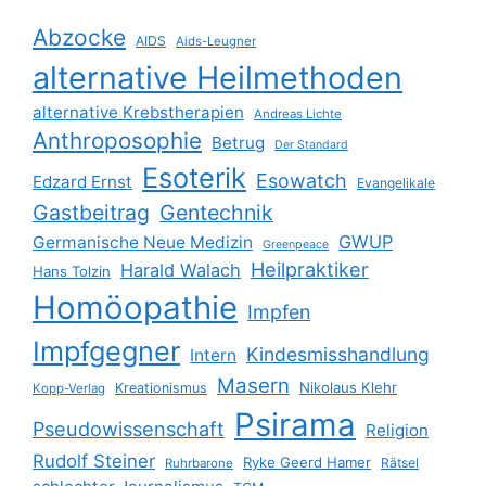
Abzocke
AIDS
Aids-Leugner
alternative Heilmethoden
alternative Krebstherapien
Andreas Lichte
Anthroposophie
Betrug
Der Standard
Esoterik
Esowatch
Edzard Ernst
Evangelikale
Gastbeitrag
Gentechnik
GWUP
Germanische Neue Medizin
Greenpeace
Heilpraktiker
Harald Walach
Hans Tolzin
Homöopathie
Impfen
Impfgegner
Kindesmisshandlung
Intern
Masern
Nikolaus Klehr
Kreationismus
Kopp-Verlag
Psirama
Pseudowissenschaft
Religion
Rudolf Steiner
Ryke Geerd Hamer
Rätsel
Ruhrbarone