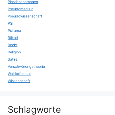
Plastikschamanen
Pseudomedizin
Pseudowissenschaft
PSI
Psirama
Rätsel
Recht
Religion
Satire
Verschwörungstheorie
Waldorfschule
Wissenschaft
Schlagworte