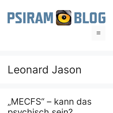
Zum
Inhalt
springen
Menü
Leonard Jason
„MECFS“ – kann das
psychisch sein?