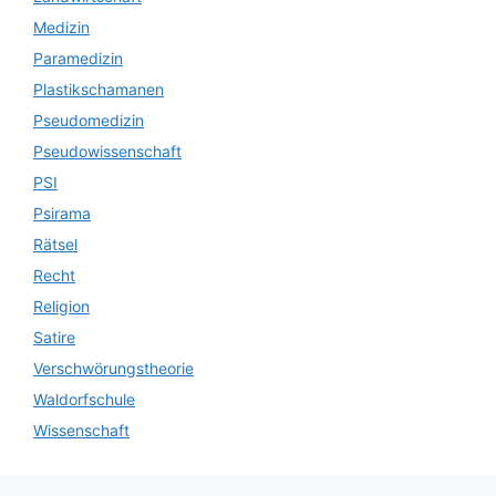
Medizin
Paramedizin
Plastikschamanen
Pseudomedizin
Pseudowissenschaft
PSI
Psirama
Rätsel
Recht
Religion
Satire
Verschwörungstheorie
Waldorfschule
Wissenschaft