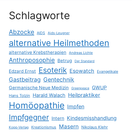
Schlagworte
Abzocke
AIDS
Aids-Leugner
alternative Heilmethoden
alternative Krebstherapien
Andreas Lichte
Anthroposophie
Betrug
Der Standard
Esoterik
Esowatch
Edzard Ernst
Evangelikale
Gastbeitrag
Gentechnik
GWUP
Germanische Neue Medizin
Greenpeace
Heilpraktiker
Harald Walach
Hans Tolzin
Homöopathie
Impfen
Impfgegner
Kindesmisshandlung
Intern
Masern
Nikolaus Klehr
Kreationismus
Kopp-Verlag