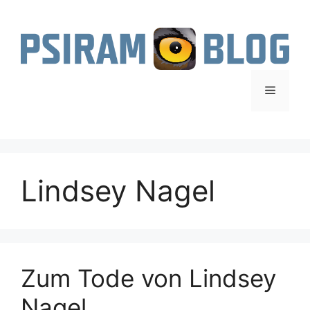
Zum
Inhalt
springen
Menü
Lindsey Nagel
Zum Tode von Lindsey
Nagel