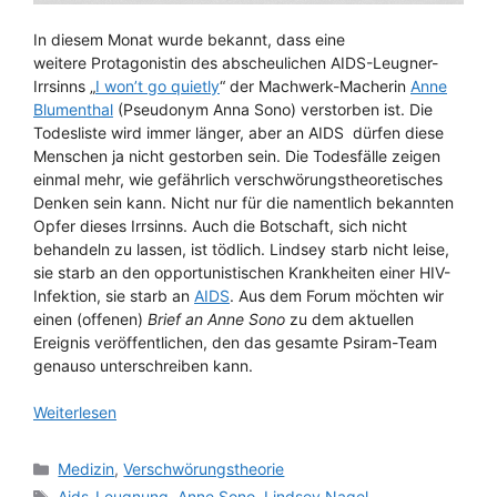
In diesem Monat wurde bekannt, dass eine
weitere Protagonistin des abscheulichen AIDS-Leugner-
Irrsinns „
I won’t go quietly
“ der Machwerk-Macherin
Anne
Blumenthal
(Pseudonym Anna Sono) verstorben ist. Die
Todesliste wird immer länger, aber an AIDS dürfen diese
Menschen ja nicht gestorben sein. Die Todesfälle zeigen
einmal mehr, wie gefährlich verschwörungstheoretisches
Denken sein kann. Nicht nur für die namentlich bekannten
Opfer dieses Irrsinns. Auch die Botschaft, sich nicht
behandeln zu lassen, ist tödlich. Lindsey starb nicht leise,
sie starb an den opportunistischen Krankheiten einer HIV-
Infektion, sie starb an
AIDS
. Aus dem Forum möchten wir
einen (offenen)
Brief an Anne Sono
zu dem aktuellen
Ereignis veröffentlichen, den das gesamte Psiram-Team
genauso unterschreiben kann.
Weiterlesen
Kategorien
Medizin
,
Verschwörungstheorie
Schlagwörter
Aids-Leugnung
,
Anne Sono
,
Lindsey Nagel
,