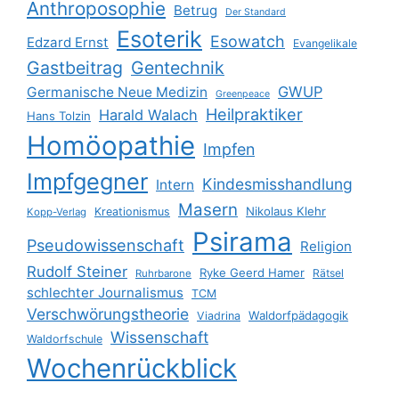
Anthroposophie
Betrug
Der Standard
Esoterik
Esowatch
Edzard Ernst
Evangelikale
Gastbeitrag
Gentechnik
GWUP
Germanische Neue Medizin
Greenpeace
Heilpraktiker
Harald Walach
Hans Tolzin
Homöopathie
Impfen
Impfgegner
Kindesmisshandlung
Intern
Masern
Nikolaus Klehr
Kreationismus
Kopp-Verlag
Psirama
Pseudowissenschaft
Religion
Rudolf Steiner
Ryke Geerd Hamer
Rätsel
Ruhrbarone
schlechter Journalismus
TCM
Verschwörungstheorie
Waldorfpädagogik
Viadrina
Wissenschaft
Waldorfschule
Wochenrückblick