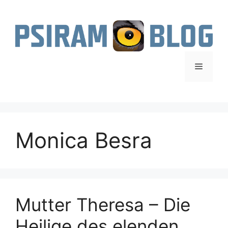
Zum
Inhalt
springen
Menü
Monica Besra
Mutter Theresa – Die
Heilige des elenden