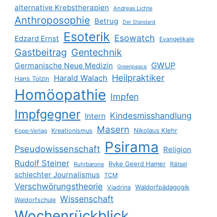
alternative Krebstherapien
Andreas Lichte
Anthroposophie
Betrug
Der Standard
Esoterik
Esowatch
Edzard Ernst
Evangelikale
Gastbeitrag
Gentechnik
GWUP
Germanische Neue Medizin
Greenpeace
Heilpraktiker
Harald Walach
Hans Tolzin
Homöopathie
Impfen
Impfgegner
Kindesmisshandlung
Intern
Masern
Nikolaus Klehr
Kreationismus
Kopp-Verlag
Psirama
Pseudowissenschaft
Religion
Rudolf Steiner
Ryke Geerd Hamer
Rätsel
Ruhrbarone
schlechter Journalismus
TCM
Verschwörungstheorie
Waldorfpädagogik
Viadrina
Wissenschaft
Waldorfschule
Wochenrückblick