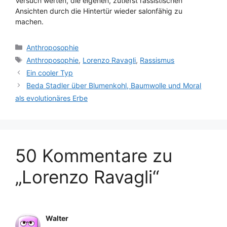
Versuch werten, die eigenen, zutiefst rassistischen
Ansichten durch die Hintertür wieder salonfähig zu
machen.
Kategorien
Anthroposophie
Schlagwörter
Anthroposophie
,
Lorenzo Ravagli
,
Rassismus
Ein cooler Typ
Beda Stadler über Blumenkohl, Baumwolle und Moral
als evolutionäres Erbe
50 Kommentare zu
„Lorenzo Ravagli“
Walter