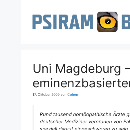
Zum
Inhalt
springen
Uni Magdeburg –
eminenzbasiert
17. Oktober 2009
von
Cohen
Rund tausend homöopathische Ärzte gi
deutscher Mediziner verordnen von Fall
speziell darauf eingeschworen zu sein.