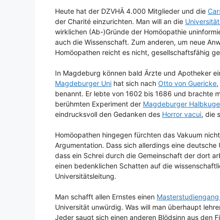
Heute hat der DZVHÄ 4.000 Mitglieder und die
Car
der Charité einzurichten. Man will an die
Universitä
wirklichen (Ab-)Gründe der Homöopathie uninformie
auch die Wissenschaft. Zum anderen, um neue Anw
Homöopathen reicht es nicht, gesellschaftsfähig ge
In Magdeburg können bald Ärzte und Apotheker ei
Magdeburger Uni
hat sich nach
Otto von Guericke
,
benannt. Er lebte von 1602 bis 1686 und brachte mi
berühmten Experiment der
Magdeburger Halbkuge
eindrucksvoll den Gedanken des
Horror vacui
, die
Homöopathen hingegen fürchten das Vakuum nich
Argumentation. Dass sich allerdings eine deutsche U
dass ein Schrei durch die Gemeinschaft der dort ar
einen bedenklichen Schatten auf die wissenschaftli
Universitätsleitung.
Man schafft allen Ernstes einen
Masterstudiengang
Universität unwürdig. Was will man überhaupt lehr
Jeder saugt sich einen anderen Blödsinn aus den Fi