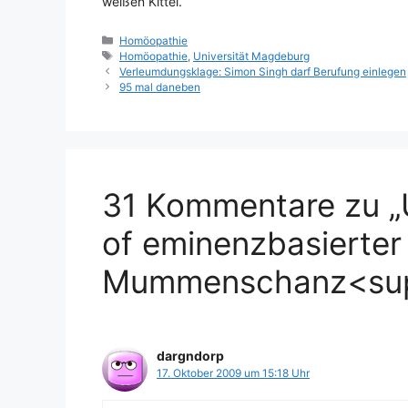
weißen Kittel.
Kategorien
Homöopathie
Schlagwörter
Homöopathie
,
Universität Magdeburg
Verleumdungsklage: Simon Singh darf Berufung einlegen
95 mal daneben
31 Kommentare zu „
of eminenzbasierter
Mummenschanz<su
dargndorp
17. Oktober 2009 um 15:18 Uhr