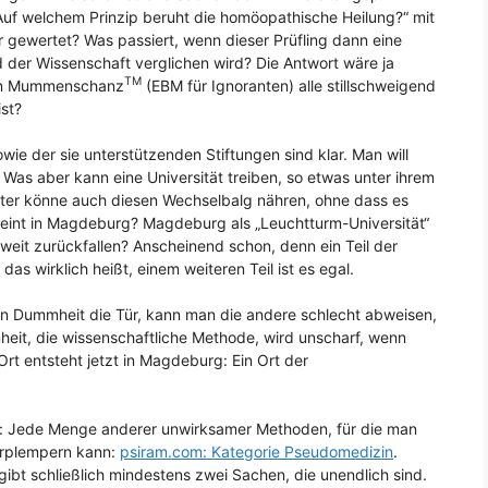
„Auf welchem Prinzip beruht die homöopathische Heilung?“ mit
r gewertet? Was passiert, wenn dieser Prüfling dann eine
 der Wissenschaft verglichen wird? Die Antwort wäre ja
TM
ten Mummenschanz
(EBM für Ignoranten) alle stillschweigend
ist?
e der sie unterstützenden Stiftungen sind klar. Man will
Was aber kann eine Universität treiben, so etwas unter ihrem
ter könne auch diesen Wechselbalg nähren, ohne dass es
ereint in Magdeburg? Magdeburg als „Leuchtturm-Universität“
 weit zurückfallen? Anscheinend schon, denn ein Teil der
das wirklich heißt, einem weiteren Teil ist es egal.
en Dummheit die Tür, kann man die andere schlecht abweisen,
it, die wissenschaftliche Methode, wird unscharf, wenn
rt entsteht jetzt in Magdeburg: Ein Ort der
uf: Jede Menge anderer unwirksamer Methoden, für die man
erplempern kann:
psiram.com: Kategorie Pseudomedizin
.
 gibt schließlich mindestens zwei Sachen, die unendlich sind.