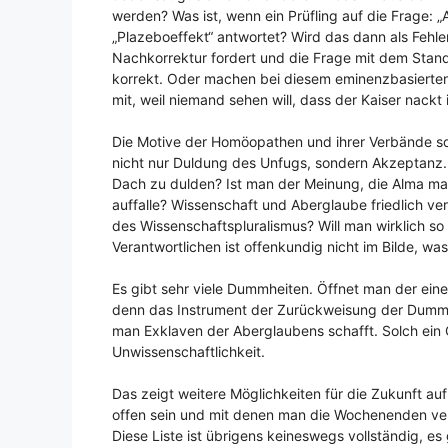
werden? Was ist, wenn ein Prüfling auf die Frage: 
„Plazeboeffekt“ antwortet? Wird das dann als Fehle
Nachkorrektur fordert und die Frage mit dem Stand
korrekt. Oder machen bei diesem eminenzbasier
mit, weil niemand sehen will, dass der Kaiser nackt 
Die Motive der Homöopathen und ihrer Verbände sowi
nicht nur Duldung des Unfugs, sondern Akzeptanz. 
Dach zu dulden? Ist man der Meinung, die Alma ma
auffalle? Wissenschaft und Aberglaube friedlich v
des Wissenschaftspluralismus? Will man wirklich so
Verantwortlichen ist offenkundig nicht im Bilde, was 
Es gibt sehr viele Dummheiten. Öffnet man der ein
denn das Instrument der Zurückweisung der Dummhe
man Exklaven der Aberglaubens schafft. Solch ein O
Unwissenschaftlichkeit.
Das zeigt weitere Möglichkeiten für die Zukunft a
offen sein und mit denen man die Wochenenden v
Diese Liste ist übrigens keineswegs vollständig, es