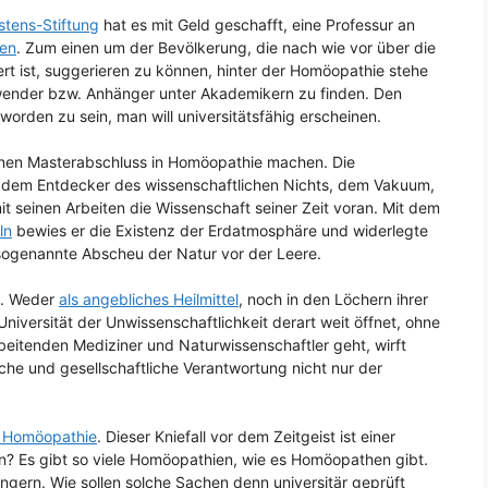
stens-Stiftung
hat es mit Geld geschafft, eine Professur an
ten
. Zum einen um der Bevölkerung, die nach wie vor über die
rt ist, suggerieren zu können, hinter der Homöopathie stehe
ender bzw. Anhänger unter Akademikern zu finden. Den
worden zu sein, man will universitätsfähig erscheinen.
nen Masterabschluss in Homöopathie machen. Die
 dem Entdecker des wissenschaftlichen Nichts, dem Vakuum,
t seinen Arbeiten die Wissenschaft seiner Zeit voran. Mit dem
ln
bewies er die Existenz der Erdatmosphäre und widerlegte
 sogenannte Abscheu der Natur vor der Leere.
t. Weder
als angebliches Heilmittel
, noch in den Löchern ihrer
niversität der Unwissenschaftlichkeit derart weit öffnet, ohne
beitenden Mediziner und Naturwissenschaftler geht, wirft
che und gesellschaftliche Verantwortung nicht nur der
 Homöopathie
. Dieser Kniefall vor dem Zeitgeist ist einer
en? Es gibt so viele Homöopathien, wie es Homöopathen gibt.
ngern. Wie sollen solche Sachen denn universitär geprüft