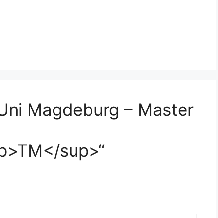
Uni Magdeburg – Master
p>TM</sup>“