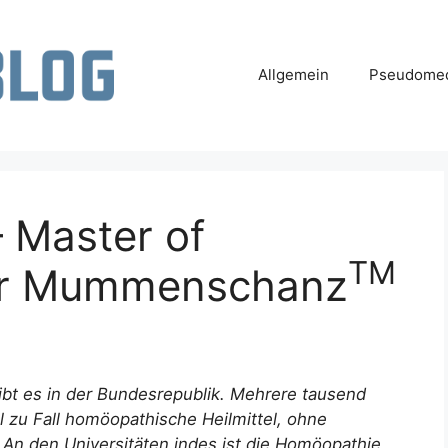
Allgemein
Pseudomed
 Master of
TM
er Mummenschanz
bt es in der Bundesrepublik. Mehrere tausend
 zu Fall homöopathische Heilmittel, ohne
 An den Universitäten indes ist die Homöopathie