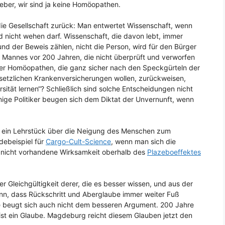
ieber, wir sind ja keine Homöopathen.
die Gesellschaft zurück: Man entwertet Wissenschaft, wenn
nd nicht wehen darf. Wissenschaft, die davon lebt, immer
d der Beweis zählen, nicht die Person, wird für den Bürger
es Mannes vor 200 Jahren, die nicht überprüft und verworfen
 der Homöopathen, die ganz sicher nach den Speckgürteln der
gesetzlichen Krankenversicherungen wollen, zurückweisen,
ität lernen“? Schließlich sind solche Entscheidungen nicht
enige Politiker beugen sich dem Diktat der Unvernunft, wenn
t ein Lehrstück über die Neigung des Menschen zum
debeispiel für
Cargo-Cult-Science
, wenn man sich die
e nicht vorhandene Wirksamkeit oberhalb des
Plazeboeffektes
er Gleichgültigkeit derer, die es besser wissen, und aus der
 kann, dass Rückschritt und Aberglaube immer weiter Fuß
ie beugt sich auch nicht dem besseren Argument. 200 Jahre
t ein Glaube. Magdeburg reicht diesem Glauben jetzt den