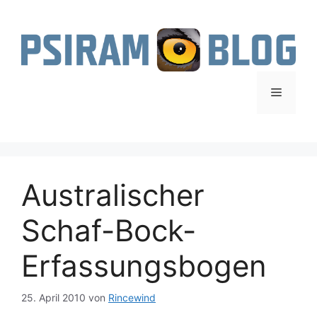
Zum
Inhalt
springen
Menü
Australischer
Schaf-Bock-
Erfassungsbogen
25. April 2010
von
Rincewind