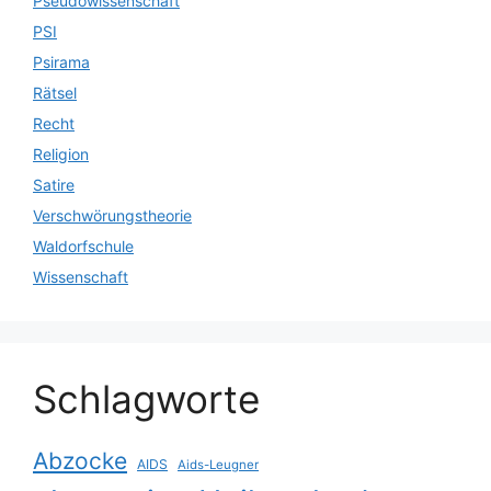
Pseudowissenschaft
PSI
Psirama
Rätsel
Recht
Religion
Satire
Verschwörungstheorie
Waldorfschule
Wissenschaft
Schlagworte
Abzocke
AIDS
Aids-Leugner