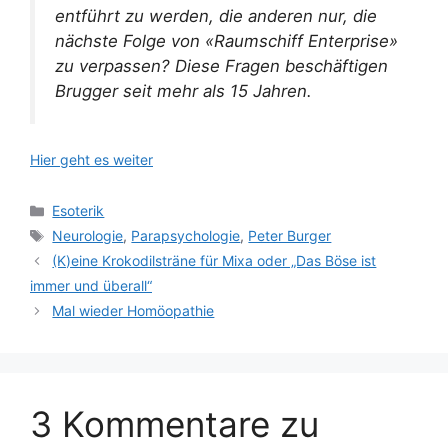
entführt zu werden, die anderen nur, die
nächste Folge von «Raumschiff Enterprise»
zu verpassen? Diese Fragen beschäftigen
Brugger seit mehr als 15 Jahren.
Hier geht es weiter
Kategorien
Esoterik
Schlagwörter
Neurologie
,
Parapsychologie
,
Peter Burger
(K)eine Krokodilsträne für Mixa oder „Das Böse ist
immer und überall“
Mal wieder Homöopathie
3 Kommentare zu