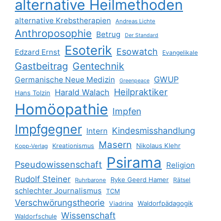
alternative Heilmethoden
alternative Krebstherapien
Andreas Lichte
Anthroposophie
Betrug
Der Standard
Esoterik
Esowatch
Edzard Ernst
Evangelikale
Gastbeitrag
Gentechnik
GWUP
Germanische Neue Medizin
Greenpeace
Heilpraktiker
Harald Walach
Hans Tolzin
Homöopathie
Impfen
Impfgegner
Kindesmisshandlung
Intern
Masern
Nikolaus Klehr
Kreationismus
Kopp-Verlag
Psirama
Pseudowissenschaft
Religion
Rudolf Steiner
Ryke Geerd Hamer
Rätsel
Ruhrbarone
schlechter Journalismus
TCM
Verschwörungstheorie
Waldorfpädagogik
Viadrina
Wissenschaft
Waldorfschule