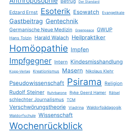
Anthroposophie
Betrug
Der Standard
Esoterik
Esowatch
Edzard Ernst
Evangelikale
Gastbeitrag
Gentechnik
GWUP
Germanische Neue Medizin
Greenpeace
Heilpraktiker
Harald Walach
Hans Tolzin
Homöopathie
Impfen
Impfgegner
Kindesmisshandlung
Intern
Masern
Nikolaus Klehr
Kreationismus
Kopp-Verlag
Psirama
Pseudowissenschaft
Religion
Rudolf Steiner
Ryke Geerd Hamer
Rätsel
Ruhrbarone
schlechter Journalismus
TCM
Verschwörungstheorie
Waldorfpädagogik
Viadrina
Wissenschaft
Waldorfschule
Wochenrückblick