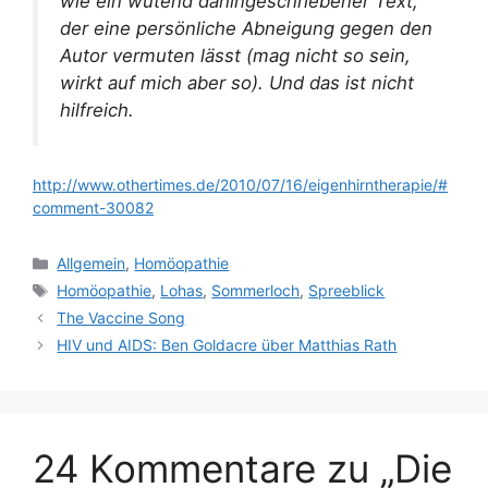
wie ein wütend dahingeschriebener Text,
der eine persönliche Abneigung gegen den
Autor vermuten lässt (mag nicht so sein,
wirkt auf mich aber so). Und das ist nicht
hilfreich.
http://www.othertimes.de/2010/07/16/eigenhirntherapie/#
comment-30082
Kategorien
Allgemein
,
Homöopathie
Schlagwörter
Homöopathie
,
Lohas
,
Sommerloch
,
Spreeblick
The Vaccine Song
HIV und AIDS: Ben Goldacre über Matthias Rath
24 Kommentare zu „Die