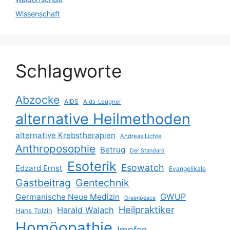
Wissenschaft
Schlagworte
Abzocke
AIDS
Aids-Leugner
alternative Heilmethoden
alternative Krebstherapien
Andreas Lichte
Anthroposophie
Betrug
Der Standard
Esoterik
Esowatch
Edzard Ernst
Evangelikale
Gastbeitrag
Gentechnik
GWUP
Germanische Neue Medizin
Greenpeace
Heilpraktiker
Harald Walach
Hans Tolzin
Homöopathie
Impfen