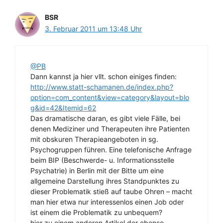
BSR
3. Februar 2011 um 13:48 Uhr
@PB
Dann kannst ja hier vllt. schon einiges finden:
http://www.statt-schamanen.de/index.php?
option=com_content&view=category&layout=blo
g&id=42&Itemid=62
Das dramatische daran, es gibt viele Fälle, bei
denen Mediziner und Therapeuten ihre Patienten
mit obskuren Therapieangeboten in sg.
Psychogruppen führen. Eine telefonische Anfrage
beim BIP (Beschwerde- u. Informationsstelle
Psychatrie) in Berlin mit der Bitte um eine
allgemeine Darstellung ihres Standpunktes zu
dieser Problematik stieß auf taube Ohren – macht
man hier etwa nur interessenlos einen Job oder
ist einem die Problematik zu unbequem?
hier zu einem anderen Artikel der ebenso