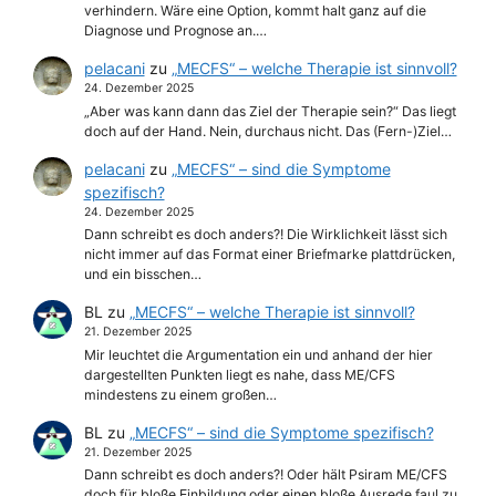
verhindern. Wäre eine Option, kommt halt ganz auf die
Diagnose und Prognose an.…
pelacani
zu
„MECFS“ – welche Therapie ist sinnvoll?
24. Dezember 2025
„Aber was kann dann das Ziel der Therapie sein?“ Das liegt
doch auf der Hand. Nein, durchaus nicht. Das (Fern-)Ziel…
pelacani
zu
„MECFS“ – sind die Symptome
spezifisch?
24. Dezember 2025
Dann schreibt es doch anders?! Die Wirklichkeit lässt sich
nicht immer auf das Format einer Briefmarke plattdrücken,
und ein bisschen…
BL
zu
„MECFS“ – welche Therapie ist sinnvoll?
21. Dezember 2025
Mir leuchtet die Argumentation ein und anhand der hier
dargestellten Punkten liegt es nahe, dass ME/CFS
mindestens zu einem großen…
BL
zu
„MECFS“ – sind die Symptome spezifisch?
21. Dezember 2025
Dann schreibt es doch anders?! Oder hält Psiram ME/CFS
doch für bloße Einbildung oder einen bloße Ausrede faul zu