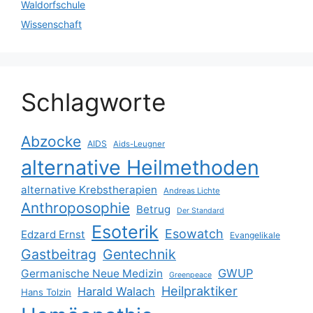
Waldorfschule
Wissenschaft
Schlagworte
Abzocke
AIDS
Aids-Leugner
alternative Heilmethoden
alternative Krebstherapien
Andreas Lichte
Anthroposophie
Betrug
Der Standard
Esoterik
Esowatch
Edzard Ernst
Evangelikale
Gastbeitrag
Gentechnik
GWUP
Germanische Neue Medizin
Greenpeace
Heilpraktiker
Harald Walach
Hans Tolzin