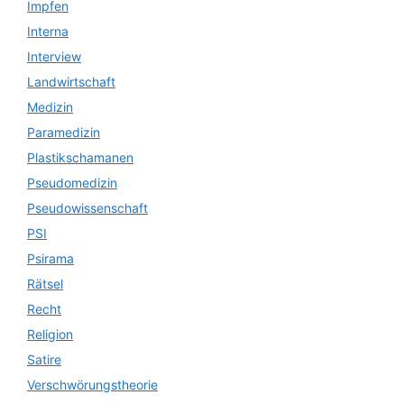
Impfen
Interna
Interview
Landwirtschaft
Medizin
Paramedizin
Plastikschamanen
Pseudomedizin
Pseudowissenschaft
PSI
Psirama
Rätsel
Recht
Religion
Satire
Verschwörungstheorie