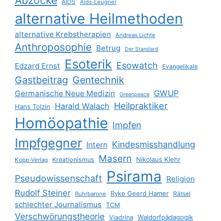
Abzocke
AIDS
Aids-Leugner
alternative Heilmethoden
alternative Krebstherapien
Andreas Lichte
Anthroposophie
Betrug
Der Standard
Esoterik
Esowatch
Edzard Ernst
Evangelikale
Gastbeitrag
Gentechnik
GWUP
Germanische Neue Medizin
Greenpeace
Heilpraktiker
Harald Walach
Hans Tolzin
Homöopathie
Impfen
Impfgegner
Kindesmisshandlung
Intern
Masern
Nikolaus Klehr
Kreationismus
Kopp-Verlag
Psirama
Pseudowissenschaft
Religion
Rudolf Steiner
Ryke Geerd Hamer
Rätsel
Ruhrbarone
schlechter Journalismus
TCM
Verschwörungstheorie
Waldorfpädagogik
Viadrina