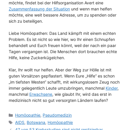
möchte, findet bei der Hilfsorganisation Avert eine
Zusammenfassung der Situation
und wenn man helfen
möchte, eine weit bessere Adresse, um zu spenden oder
sich zu beteiligen.
Liebe Homöopathen: Das Land kämpft mit einem echten
Problem. Es ist nicht so wie hier, wo Ihr einen Schnupfen
behandelt und Euch freuen könnt, weil der nach ein paar
Tagen vergangen ist. Die Menschen dort brauchen echte
Hilfe, keine Zuckerkügelchen.
Klar, Ihr wollt nur helfen. Aber der Weg zur Hölle ist mit
guten Vorsätzen gepflastert. Wenn Eure „Hilfe“ es schon
„im tiefsten Westen“ schafft, mit wirkungslosem Zeug noch
immer gelegentlich Leute umzubringen, manchmal
Kinder
,
manchmal
Erwachsene
, wie glaubt Ihr, wird das erst in
medizinisch nicht so gut versorgten Ländern laufen?
Kategorien
Homöopathie
,
Pseudomedizin
Schlagwörter
AIDS
,
Botswana
,
Homöopathie
47 von 53 Krebsstudien sind nicht replizierbar