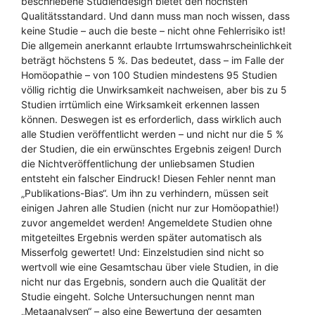
beschriebene Studiendesign bietet den höchsten
Qualitätsstandard. Und dann muss man noch wissen, dass
keine Studie – auch die beste – nicht ohne Fehlerrisiko ist!
Die allgemein anerkannt erlaubte Irrtumswahrscheinlichkeit
beträgt höchstens 5 %. Das bedeutet, dass – im Falle der
Homöopathie – von 100 Studien mindestens 95 Studien
völlig richtig die Unwirksamkeit nachweisen, aber bis zu 5
Studien irrtümlich eine Wirksamkeit erkennen lassen
können. Deswegen ist es erforderlich, dass wirklich auch
alle Studien veröffentlicht werden – und nicht nur die 5 %
der Studien, die ein erwünschtes Ergebnis zeigen! Durch
die Nichtveröffentlichung der unliebsamen Studien
entsteht ein falscher Eindruck! Diesen Fehler nennt man
„Publikations-Bias“. Um ihn zu verhindern, müssen seit
einigen Jahren alle Studien (nicht nur zur Homöopathie!)
zuvor angemeldet werden! Angemeldete Studien ohne
mitgeteiltes Ergebnis werden später automatisch als
Misserfolg gewertet! Und: Einzelstudien sind nicht so
wertvoll wie eine Gesamtschau über viele Studien, in die
nicht nur das Ergebnis, sondern auch die Qualität der
Studie eingeht. Solche Untersuchungen nennt man
„Metaanalysen“ – also eine Bewertung der gesamten