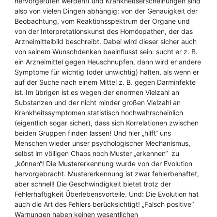
hervorgerufen werden!) und Krankheitserscheinungen sind
also von vielen Dingen abhängig: von der Genauigkeit der
Beobachtung, vom Reaktionsspektrum der Organe und
von der Interpretationskunst des Homöopathen, der das
Arzneimittelbild beschreibt. Dabei wird dieser sicher auch
von seinem Wunschdenken beeinflusst sein: sucht er z. B.
ein Arzneimittel gegen Heuschnupfen, dann wird er andere
Symptome für wichtig (oder unwichtig) halten, als wenn er
auf der Suche nach einem Mittel z. B. gegen Darminfekte
ist. Im übrigen ist es wegen der enormen Vielzahl an
Substanzen und der nicht minder großen Vielzahl an
Krankheitssymptomen statistisch hochwahrscheinlich
(eigentlich sogar sicher), dass sich Korrelationen zwischen
beiden Gruppen finden lassen! Und hier „hilft“ uns
Menschen wieder unser psychologischer Mechanismus,
selbst im völligen Chaos noch Muster „erkennen“ zu
„können“! Die Mustererkennung wurde von der Evolution
hervorgebracht. Mustererkennung ist zwar fehlerbehaftet,
aber schnell! Die Geschwindigkeit bietet trotz der
Fehlerhaftigkeit Überlebensvorteile. Und: Die Evolution hat
auch die Art des Fehlers berücksichtigt! „Falsch positive“
Warnungen haben keinen wesentlichen