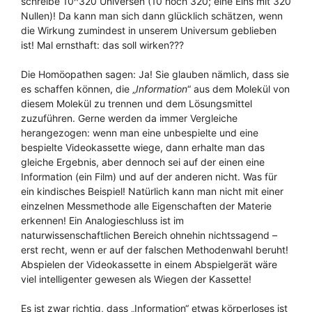
schreibe 10^320 Universen (10 hoch 320; eine Eins mit 320
Nullen)! Da kann man sich dann glücklich schätzen, wenn
die Wirkung zumindest in unserem Universum geblieben
ist! Mal ernsthaft: das soll wirken???
Die Homöopathen sagen: Ja! Sie glauben nämlich, dass sie
es schaffen können, die „
Information
“ aus dem Molekül von
diesem Molekül zu trennen und dem Lösungsmittel
zuzuführen. Gerne werden da immer Vergleiche
herangezogen: wenn man eine unbespielte und eine
bespielte Videokassette wiege, dann erhalte man das
gleiche Ergebnis, aber dennoch sei auf der einen eine
Information (ein Film) und auf der anderen nicht. Was für
ein kindisches Beispiel! Natürlich kann man nicht mit einer
einzelnen Messmethode alle Eigenschaften der Materie
erkennen! Ein Analogieschluss ist im
naturwissenschaftlichen Bereich ohnehin nichtssagend –
erst recht, wenn er auf der falschen Methodenwahl beruht!
Abspielen der Videokassette in einem Abspielgerät wäre
viel intelligenter gewesen als Wiegen der Kassette!
Es ist zwar richtig, dass „Information“ etwas körperloses ist