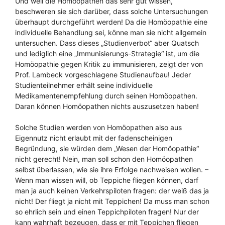
Und weil die Homöopathen das sehr gut wissen,
beschweren sie sich darüber, dass solche Untersuchungen
überhaupt durchgeführt werden! Da die Homöopathie eine
individuelle Behandlung sei, könne man sie nicht allgemein
untersuchen. Dass dieses „Studienverbot“ aber Quatsch
und lediglich eine „Immunisierungs-Strategie“ ist, um die
Homöopathie gegen Kritik zu immunisieren, zeigt der von
Prof. Lambeck vorgeschlagene Studienaufbau! Jeder
Studienteilnehmer erhält seine individuelle
Medikamentenempfehlung durch seinen Homöopathen.
Daran können Homöopathen nichts auszusetzen haben!
Solche Studien werden von Homöopathen also aus
Eigennutz nicht erlaubt mit der fadenscheinigen
Begründung, sie würden dem „Wesen der Homöopathie“
nicht gerecht! Nein, man soll schon den Homöopathen
selbst überlassen, wie sie ihre Erfolge nachweisen wollen. –
Wenn man wissen will, ob Teppiche fliegen können, darf
man ja auch keinen Verkehrspiloten fragen: der weiß das ja
nicht! Der fliegt ja nicht mit Teppichen! Da muss man schon
so ehrlich sein und einen Teppichpiloten fragen! Nur der
kann wahrhaft bezeugen, dass er mit Teppichen fliegen