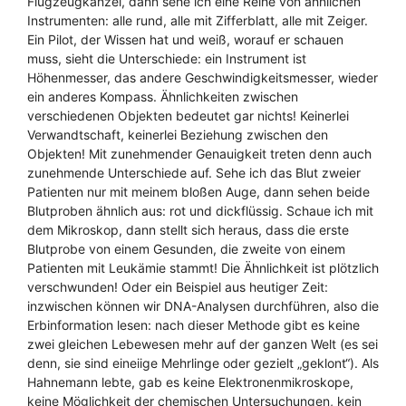
Flugzeugkanzel, dann sehe ich eine Reihe von ähnlichen
Instrumenten: alle rund, alle mit Zifferblatt, alle mit Zeiger.
Ein Pilot, der Wissen hat und weiß, worauf er schauen
muss, sieht die Unterschiede: ein Instrument ist
Höhenmesser, das andere Geschwindigkeitsmesser, wieder
ein anderes Kompass. Ähnlichkeiten zwischen
verschiedenen Objekten bedeutet gar nichts! Keinerlei
Verwandtschaft, keinerlei Beziehung zwischen den
Objekten! Mit zunehmender Genauigkeit treten denn auch
zunehmende Unterschiede auf. Sehe ich das Blut zweier
Patienten nur mit meinem bloßen Auge, dann sehen beide
Blutproben ähnlich aus: rot und dickflüssig. Schaue ich mit
dem Mikroskop, dann stellt sich heraus, dass die erste
Blutprobe von einem Gesunden, die zweite von einem
Patienten mit Leukämie stammt! Die Ähnlichkeit ist plötzlich
verschwunden! Oder ein Beispiel aus heutiger Zeit:
inzwischen können wir DNA-Analysen durchführen, also die
Erbinformation lesen: nach dieser Methode gibt es keine
zwei gleichen Lebewesen mehr auf der ganzen Welt (es sei
denn, sie sind eineiige Mehrlinge oder gezielt „geklont“). Als
Hahnemann lebte, gab es keine Elektronenmikroskope,
keine Möglichkeit der chemischen Untersuchungen, kein