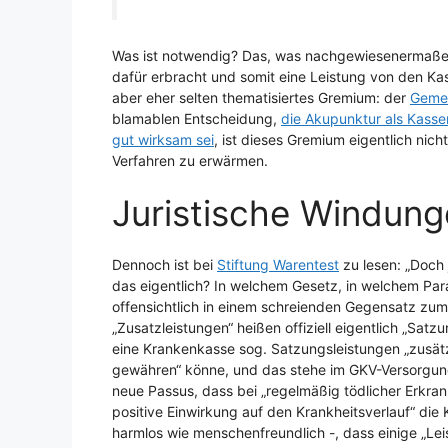
Was ist notwendig? Das, was nachgewiesenermaßen 
dafür erbracht und somit eine Leistung von den Kas
aber eher selten thematisiertes Gremium: der
Geme
blamablen Entscheidung,
die Akupunktur als Kasse
gut wirksam sei
, ist dieses Gremium eigentlich nic
Verfahren zu erwärmen.
Juristische Windun
Dennoch ist bei
Stiftung Warentest
zu lesen: „Doch 
das eigentlich? In welchem Gesetz, in welchem Pa
offensichtlich in einem schreienden Gegensatz zum
„Zusatzleistungen“ heißen offiziell eigentlich „Satz
eine Krankenkasse sog. Satzungsleistungen „zusätz
gewähren“ könne, und das stehe im GKV-Versorgung
neue Passus, dass bei „regelmäßig tödlicher Erkran
positive Einwirkung auf den Krankheitsverlauf“ d
harmlos wie menschenfreundlich -, dass einige „Lei