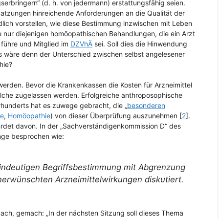
serbringern“ (d. h. von jedermann) erstattungsfähig seien.
Satzungen hinreichende Anforderungen an die Qualität der
dlich vorstellen, wie diese Bestimmung inzwischen mit Leben
le nur diejenigen homöopathischen Behandlungen, die ein Arzt
führe und Mitglied im
DZVhÄ
sei. Soll dies die Hinwendung
as wäre denn der Unterschied zwischen selbst angelesener
hie?
werden. Bevor die Krankenkassen die Kosten für Arzneimittel
lche zugelassen werden. Erfolgreiche anthroposophische
rhunderts hat es zuwege gebracht, die „
besonderen
ie
,
Homöopathie
) von dieser Überprüfung auszunehmen [
2
].
det davon. In der „Sachverständigenkommission D“ des
nge besprochen wie:
 eindeutigen Begriffsbestimmung mit Abgrenzung
erwünschten Arzneimittelwirkungen diskutiert.
h, gemach: „In der nächsten Sitzung soll dieses Thema