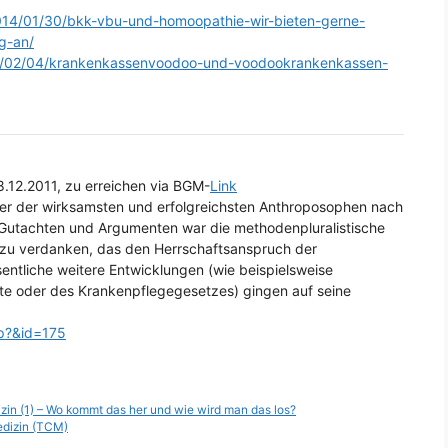
014/01/30/bkk-vbu-und-homoopathie-wir-bieten-gerne-
g-an/
4/02/04/krankenkassenvoodoo-und-voodookrankenkassen-
8.12.2011, zu erreichen via BGM-
Link
einer der wirksamsten und erfolgreichsten Anthroposophen nach
 Gutachten und Argumenten war die methodenpluralistische
 zu verdanken, das den Herrschaftsanspruch der
entliche weitere Entwicklungen (wie beispielsweise
zte oder des Krankenpflegegesetzes) gingen auf seine
hp?&id=175
in (1) – Wo kommt das her und wie wird man das los?
Medizin (TCM)