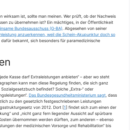
wirksam ist, sollte man meinen. Wer prüft, ob der Nachweis
sen zu übernehmen ist? Ein mächtiges, in der Öffentlichkeit
insame Bundesausschuss (G-BA)
. Abgesehen von seiner
nleistung anzuerkennen, weil die Schein-Akupunktur doch so
ht dafür bekannt, sich besonders für paramedizinische
gen
jede Kasse darf Extraleistungen anbieten“ – aber
wo
steht
ragraphen kann man diese Regelung finden, die sich ganz
 Sozialgesetzbuch befindet? Solche „Extra-“ oder
ungsleistungen“.
Das Bundesgesundheitsministerium sagt
, dass
lich zu den gesetzlich festgeschriebenen Leistungen
sstrukturgesetz von 2012. Dort [
1
] findet sich zum einen der
kung“ und „nicht ganz fern liegender Aussicht auf spürbare
ie Kosten übernommen werden dürften, zum anderen – ebenso
stungen der medizinischen Vorsorge und Rehabilitation“ bis