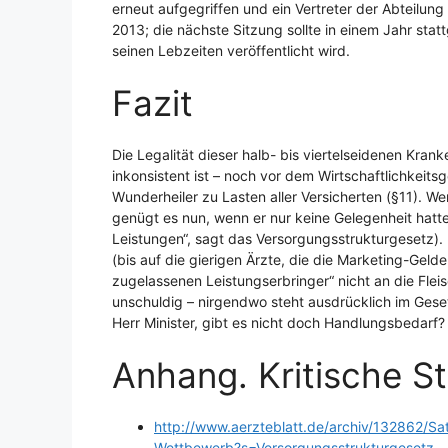
erneut aufgegriffen und ein Vertreter der Abteilun
2013; die nächste Sitzung sollte in einem Jahr stat
seinen Lebzeiten veröffentlicht wird.
Fazit
Die Legalität dieser halb- bis viertelseidenen Kran
inkonsistent ist – noch vor dem Wirtschaftlichkeits
Wunderheiler zu Lasten aller Versicherten (§11). W
genügt es nun, wenn er nur keine Gelegenheit hat
Leistungen“, sagt das Versorgungsstrukturgesetz). Un
(bis auf die gierigen Ärzte, die die Marketing-Geld
zugelassenen Leistungserbringer“ nicht an die Flei
unschuldig – nirgendwo steht ausdrücklich im Geset
Herr Minister, gibt es nicht doch Handlungsbedarf?
Anhang. Kritische S
http://www.aerzteblatt.de/archiv/132862/S
Wettbewerb?s=Versorgungsstrukturgesetz