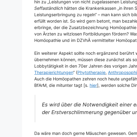
hin zu „Leistungen von nicht zugelassenen Leistung
Seffaständlich
hätten die Krankenkassen „in ihren 
Leistungserbringung zu regeln“ – man kann sich bil
erfüllt worden ist. So wird gern betont, man bezah
erbringe, der die Zusatzbezeichnung Homöopathie 
von Ärzten zu witzlosen Fortbildungen fördern? W
Homöopathie und im DZVhÄ vermittelter Homöopat
Ein weiterer Aspekt sollte noch ergänzend berührt 
übernehmen können, müssen diese zunächst als so
Lobbytätigkeit in den 70er Jahren des vorigen Jah
Therapierichtungen
“ (
Phytotherapie
,
Anthroposoph
Auch die Homöopathen zehren noch heute ungefähr
BfArM, die mitunter tagt [s.
hier
], werden solche Di
Es wird über die Notwendigkeit einer
der Erstverschlimmerung gegenüber un
Da wäre man doch gerne Mäuschen gewesen. Gemac