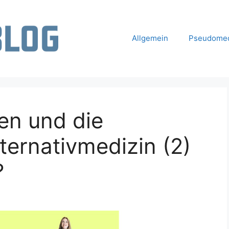
Allgemein
Pseudomed
en und die
ernativmedizin (2)
?