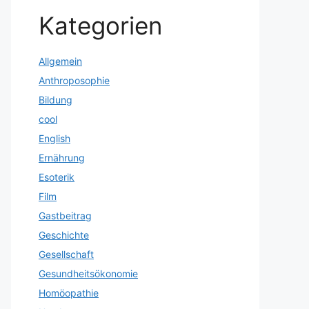
Kategorien
Allgemein
Anthroposophie
Bildung
cool
English
Ernährung
Esoterik
Film
Gastbeitrag
Geschichte
Gesellschaft
Gesundheitsökonomie
Homöopathie