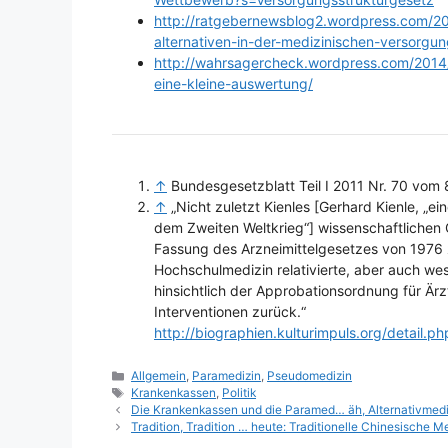
http://ratgebernewsblog2.wordpress.com/2
alternativen-in-der-medizinischen-versorgun
http://wahrsagercheck.wordpress.com/201
eine-kleine-auswertung/
↑
Bundesgesetzblatt Teil I 2011 Nr. 70 vom 
↑
„Nicht zuletzt Kienles [Gerhard Kienle, „
dem Zweiten Weltkrieg“] wissenschaftlichen
Fassung des Arzneimittelgesetzes von 1976
Hochschulmedizin relativierte, aber auch wes
hinsichtlich der Approbationsordnung für Är
Interventionen zurück.“
http://biographien.kulturimpuls.org/detail.p
Kategorien
Allgemein
,
Paramedizin
,
Pseudomedizin
Schlagwörter
Krankenkassen
,
Politik
Die Krankenkassen und die Paramed… äh, Alternativmediz
Tradition, Tradition … heute: Traditionelle Chinesische 