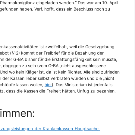
g Pharmakovigilanz eingeladen werden.“ Das war am 10. April
tgefunden haben. Verf. hofft, dass ein Beschluss noch zu
kenkassenaktivitäten ist zweifelhaft, weil die Gesetzgebung
gebot (§12) kommt der Freibrief für die Bezahlung der
enn der G-BA bisher
für
die Erstattungsfähigkeit sein musste,
te, dagegen zu sein (vom G-BA „nicht ausgeschlossene
d wo kein Kläger ist, da ist kein Richter. Alle sind zufrieden
er der Kassen lieber selbst verbraten würden und die „nicht
schtöpfe lassen wollen,
hier
). Das Ministerium ist jedenfalls
z, dass die Kassen die Freiheit hätten, Unfug zu bezahlen.
timmen:
atzungsleistungen-der-Krankenkassen-Hauptsache-