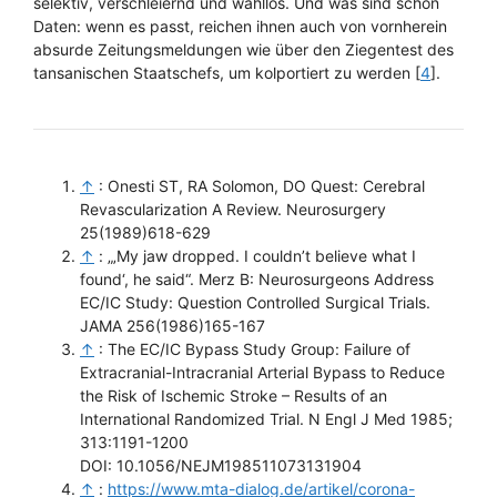
selektiv, verschleiernd und wahllos. Und was sind schon
Daten: wenn es passt, reichen ihnen auch von vornherein
absurde Zeitungsmeldungen wie über den Ziegentest des
tansanischen Staatschefs, um kolportiert zu werden [
4
].
↑
: Onesti ST, RA Solomon, DO Quest: Cerebral
Revascularization A Review. Neurosurgery
25(1989)618-629
↑
: „‚My jaw dropped. I couldn’t believe what I
found‘, he said“. Merz B: Neurosurgeons Address
EC/IC Study: Question Controlled Surgical Trials.
JAMA 256(1986)165-167
↑
: The EC/IC Bypass Study Group: Failure of
Extracranial-Intracranial Arterial Bypass to Reduce
the Risk of Ischemic Stroke – Results of an
International Randomized Trial. N Engl J Med 1985;
313:1191-1200
DOI: 10.1056/NEJM198511073131904
↑
:
https://www.mta-dialog.de/artikel/corona-