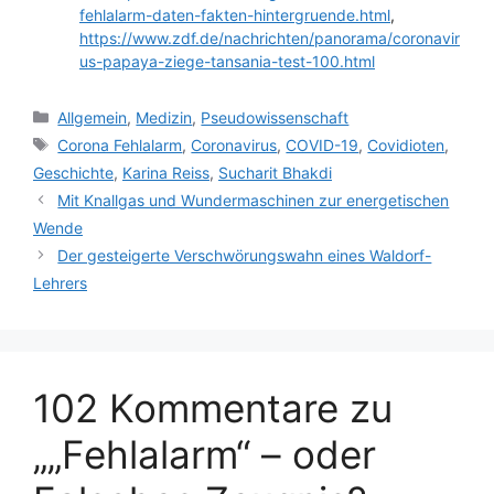
fehlalarm-daten-fakten-hintergruende.html
,
https://www.zdf.de/nachrichten/panorama/coronavir
us-papaya-ziege-tansania-test-100.html
Kategorien
Allgemein
,
Medizin
,
Pseudowissenschaft
Schlagwörter
Corona Fehlalarm
,
Coronavirus
,
COVID-19
,
Covidioten
,
Geschichte
,
Karina Reiss
,
Sucharit Bhakdi
Mit Knallgas und Wundermaschinen zur energetischen
Wende
Der gesteigerte Verschwörungswahn eines Waldorf-
Lehrers
102 Kommentare zu
„„Fehlalarm“ – oder