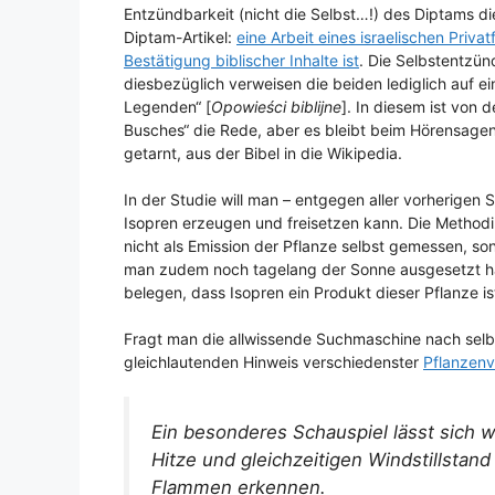
Entzündbarkeit (nicht die Selbst…!) des Diptams d
Diptam-Artikel:
eine Arbeit eines israelischen Priv
Bestätigung biblischer Inhalte ist
. Die Selbstentzünd
diesbezüglich verweisen die beiden lediglich auf e
Legenden“ [
Opowieści biblijne
]. In diesem ist von 
Busches“ die Rede, aber es bleibt beim Hörensagen
getarnt, aus der Bibel in die Wikipedia.
In der Studie will man – entgegen aller vorherigen
Isopren erzeugen und freisetzen kann. Die Methodik
nicht als Emission der Pflanze selbst gemessen, son
man zudem noch tagelang der Sonne ausgesetzt hat,
belegen, dass Isopren ein Produkt dieser Pflanze is
Fragt man die allwissende Suchmaschine nach selb
gleichlautenden Hinweis verschiedenster
Pflanzenv
Ein besonderes Schauspiel lässt sich
Hitze und gleichzeitigen Windstillstand
Flammen erkennen.