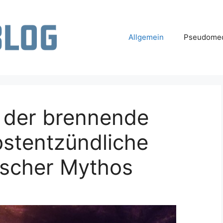
Allgemein
Pseudomed
 der brennende
bstentzündliche
lischer Mythos