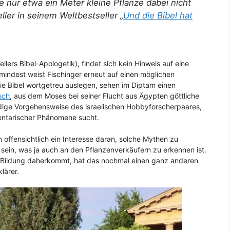
ie nur etwa ein Meter kleine Pflanze dabei nicht
ller in seinem Weltbestseller „
Und die Bibel hat
lers Bibel-Apologetik), findet sich kein Hinweis auf eine
mindest weist Fischinger erneut auf einen möglichen
die Bibel wortgetreu auslegen, sehen im Diptam einen
sch
, aus dem Moses bei seiner Flucht aus Ägypten göttliche
rdige Vorgehensweise des israelischen Hobbyforscherpaares,
mentarischer Phänomene sucht.
 offensichtlich ein Interesse daran, solche Mythen zu
 sein, was ja auch an den Pflanzenverkäufern zu erkennen ist.
r Bildung daherkommt, hat das nochmal einen ganz anderen
lärer.