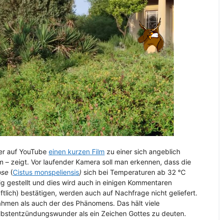
der auf YouTube
einen kurzen Film
zu einer sich angeblich
 – zeigt. Vor laufender Kamera soll man erkennen, dass die
ose
(
Cistus monspeliensis
)
sich bei Temperaturen ab 32 °C
 gestellt und dies wird auch in einigen Kommentaren
lich) bestätigen, werden auch auf Nachfrage nicht geliefert.
nahmen als auch der des Phänomens. Das hält viele
lbstentzündungswunder als ein Zeichen Gottes zu deuten.