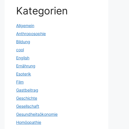
Kategorien
Allgemein
Anthroposophie
Bildung
cool
English
Ernährung
Esoterik
Film
Gastbeitrag
Geschichte
Gesellschaft
Gesundheitsökonomie
Homöopathie