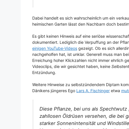
Dabei handelt es sich wahrscheinlich um ein verka
heimischen Garten lässt den Nachbarn doch bestim
Es gibt keinen Hinweis auf eine seriöse wissenscha
dokumentiert. Lediglich die Verpuffung an der Pfla
einigen YouTube-Videos
gezeigt. Ob es sich allerdi
nachgeholfen hat, ist unklar. Generell muss man be
Erreichung hoher Klickzahlen nicht immer ehrlich gea
Videoclips, die wir gesichtet haben, keine
Selbst
en
Entzündung.
Weitere Hinweise zu selbstzündendem Diptam komm
Dänikens jüngeres Ego
Lars A. Fischinger
etwa
mut
Diese Pflanze, bei uns als Spechtwutz 
zahllosen Öldrüsen versehen, die bei g
starker Sonnenintensität und Windstill