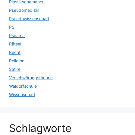
Plastikschamanen
Pseudomedizin
Pseudowissenschaft
PSI
Psirama
Rätsel
Recht
Religion
Satire
Verschwörungstheorie
Waldorfschule
Wissenschaft
Schlagworte