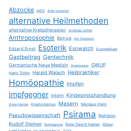
Abzocke
AIDS
Aids-Leugner
alternative Heilmethoden
alternative Krebstherapien
Andreas Lichte
Anthroposophie
Betrug
Der Standard
Esoterik
Esowatch
Edzard Ernst
Evangelikale
Gastbeitrag
Gentechnik
GWUP
Germanische Neue Medizin
Greenpeace
Heilpraktiker
Harald Walach
Hans Tolzin
Homöopathie
Impfen
Impfgegner
Kindesmisshandlung
Intern
Masern
Nikolaus Klehr
Kreationismus
Kopp-Verlag
Psirama
Pseudowissenschaft
Religion
Rudolf Steiner
Ryke Geerd Hamer
Rätsel
Ruhrbarone
schlechter Journalismus