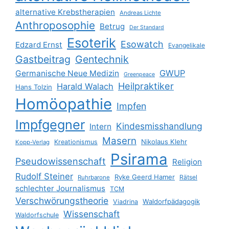
alternative Krebstherapien
Andreas Lichte
Anthroposophie
Betrug
Der Standard
Esoterik
Esowatch
Edzard Ernst
Evangelikale
Gastbeitrag
Gentechnik
GWUP
Germanische Neue Medizin
Greenpeace
Heilpraktiker
Harald Walach
Hans Tolzin
Homöopathie
Impfen
Impfgegner
Kindesmisshandlung
Intern
Masern
Nikolaus Klehr
Kreationismus
Kopp-Verlag
Psirama
Pseudowissenschaft
Religion
Rudolf Steiner
Ryke Geerd Hamer
Rätsel
Ruhrbarone
schlechter Journalismus
TCM
Verschwörungstheorie
Waldorfpädagogik
Viadrina
Wissenschaft
Waldorfschule