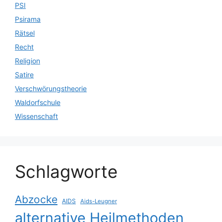
PSI
Psirama
Rätsel
Recht
Religion
Satire
Verschwörungstheorie
Waldorfschule
Wissenschaft
Schlagworte
Abzocke
AIDS
Aids-Leugner
alternative Heilmethoden