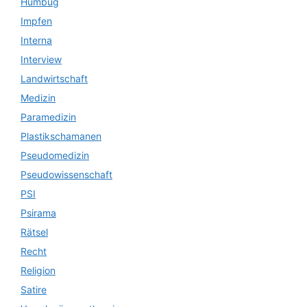
Humbug
Impfen
Interna
Interview
Landwirtschaft
Medizin
Paramedizin
Plastikschamanen
Pseudomedizin
Pseudowissenschaft
PSI
Psirama
Rätsel
Recht
Religion
Satire