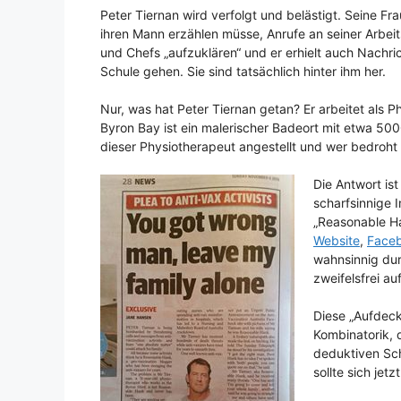
Peter Tiernan wird verfolgt und belästigt. Seine F
ihren Mann erzählen müsse, Anrufe an seiner Arbeits
und Chefs „aufzuklären“ und er erhielt auch Nachri
Schule gehen. Sie sind tatsächlich hinter ihm her.
Nur, was hat Peter Tiernan getan? Er arbeitet als P
Byron Bay ist ein malerischer Badeort mit etwa 5
dieser Physiotherapeut angestellt und wer bedroht 
Die Antwort ist
scharfsinnige 
„Reasonable Ha
Website
,
Face
wahnsinnig dur
zweifelsfrei au
Diese „Aufdeck
Kombinatorik, 
deduktiven Sch
sollte sich jet