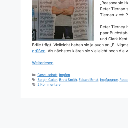
„Reasonable Ha
Peter Tiernan s
Tiernan < ==> P
Peter Tierney h
paar Buchstabe
und Clark Kent
Brille trägt. Vielleicht haben sie ja auch an „E. Nigm
grüßen
! Als nächstes klären sie vielleicht noch die
Weiterlesen
Kategorien
Gesellschaft
,
Impfen
Schlagwörter
Belgin Colak
,
Brett Smith
,
Edzard Ernst
,
Impfgegner
,
Reas
2 Kommentare