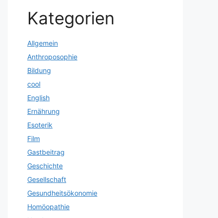
Kategorien
Allgemein
Anthroposophie
Bildung
cool
English
Ernährung
Esoterik
Film
Gastbeitrag
Geschichte
Gesellschaft
Gesundheitsökonomie
Homöopathie