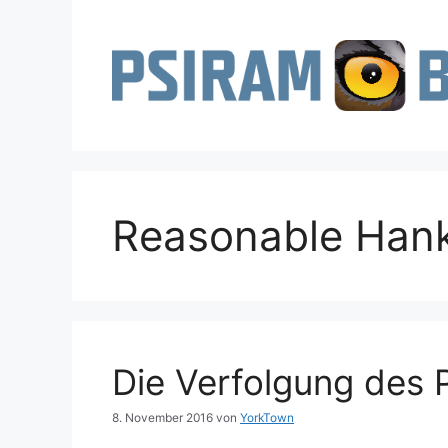
Zum
Inhalt
springen
Reasonable Han
Die Verfolgung des 
8. November 2016
von
YorkTown