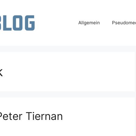
Allgemein
Pseudomed
k
Peter Tiernan