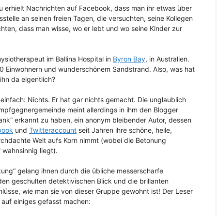
rau erhielt Nachrichten auf Facebook, dass man ihr etwas über
stelle an seinen freien Tagen, die versuchten, seine Kollegen
chten, dass man wisse, wo er lebt und wo seine Kinder zur
hysiotherapeut im Ballina Hospital in
Byron Bay
, in Australien.
000 Einwohnern und wunderschönem Sandstrand. Also, was hat
ihn da eigentlich?
 einfach: Nichts. Er hat gar nichts gemacht. Die unglaublich
Impfgegnergemeinde meint allerdings in ihm den Blogger
nk“ erkannt zu haben, ein anonym bleibender Autor, dessen
book
und
Twitteraccount
seit Jahren ihre schöne, heile,
chdachte Welt aufs Korn nimmt (wobei die Betonung
f wahnsinnig liegt).
ung“ gelang ihnen durch die übliche messerscharfe
den geschulten detektivischen Blick und die brillanten
lüsse, wie man sie von dieser Gruppe gewohnt ist! Der Leser
zt auf einiges gefasst machen: