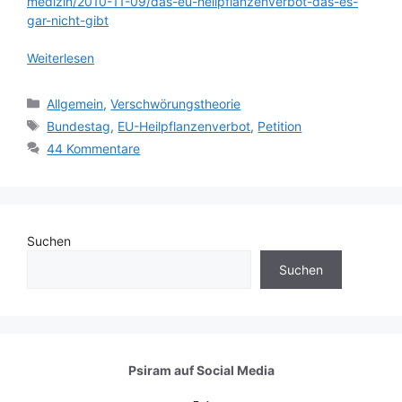
medizin/2010-11-09/das-eu-heilpflanzenverbot-das-es-
gar-nicht-gibt
Weiterlesen
Kategorien
Allgemein
,
Verschwörungstheorie
Schlagwörter
Bundestag
,
EU-Heilpflanzenverbot
,
Petition
44 Kommentare
Suchen
Suchen
Psiram auf
Social Media