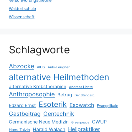
Verschwörungstheorie
Waldorfschule
Wissenschaft
Schlagworte
Abzocke
AIDS
Aids-Leugner
alternative Heilmethoden
alternative Krebstherapien
Andreas Lichte
Anthroposophie
Betrug
Der Standard
Esoterik
Esowatch
Edzard Ernst
Evangelikale
Gastbeitrag
Gentechnik
GWUP
Germanische Neue Medizin
Greenpeace
Heilpraktiker
Harald Walach
Hans Tolzin