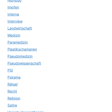
Humbug
Impfen
Interna
Interview
Landwirtschaft
Medizin
Paramedizin
Plastikschamanen
Pseudomedizin
Pseudowissenschaft
PSI
Psirama
Rätsel
Recht
Religion
Satire