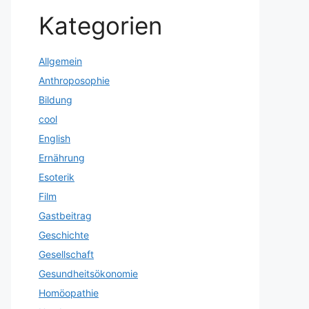
Kategorien
Allgemein
Anthroposophie
Bildung
cool
English
Ernährung
Esoterik
Film
Gastbeitrag
Geschichte
Gesellschaft
Gesundheitsökonomie
Homöopathie