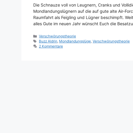
Die Schnauze voll von Leugnern, Cranks und Vollidi
Mondlandungslügnern auf die auf gute alte Air-Forc
Raumfahrt als Feigling und Lügner beschimpft. We
alles Gute im neuen Jahr wünscht Euch die Besat
Kategorien
Verschwörungstheorie
Schlagwörter
Buzz Aldrin
,
Mondlandungslüge
,
Verschwörungstheorie
2 Kommentare