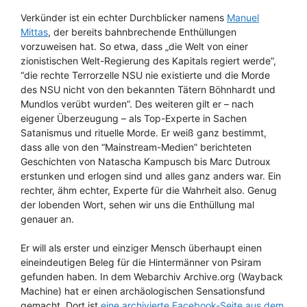
Verkünder ist ein echter Durchblicker namens
Manuel
Mittas
, der bereits bahnbrechende Enthüllungen
vorzuweisen hat. So etwa, dass „die Welt von einer
zionistischen Welt-Regierung des Kapitals regiert werde”,
“die rechte Terrorzelle NSU nie existierte und die Morde
des NSU nicht von den bekannten Tätern Böhnhardt und
Mundlos verübt wurden”. Des weiteren gilt er – nach
eigener Überzeugung – als Top-Experte in Sachen
Satanismus und rituelle Morde. Er weiß ganz bestimmt,
dass alle von den “Mainstream-Medien” berichteten
Geschichten von Natascha Kampusch bis Marc Dutroux
erstunken und erlogen sind und alles ganz anders war. Ein
rechter, ähm echter, Experte für die Wahrheit also. Genug
der lobenden Wort, sehen wir uns die Enthüllung mal
genauer an.
Er will als erster und einziger Mensch überhaupt einen
eineindeutigen Beleg für die Hintermänner von Psiram
gefunden haben. In dem Webarchiv Archive.org (Wayback
Machine) hat er einen archäologischen Sensationsfund
gemacht. Dort ist
eine archivierte Facebook-Seite aus dem