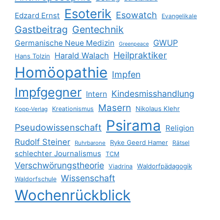
Esoterik
Esowatch
Edzard Ernst
Evangelikale
Gastbeitrag
Gentechnik
GWUP
Germanische Neue Medizin
Greenpeace
Heilpraktiker
Harald Walach
Hans Tolzin
Homöopathie
Impfen
Impfgegner
Kindesmisshandlung
Intern
Masern
Nikolaus Klehr
Kreationismus
Kopp-Verlag
Psirama
Pseudowissenschaft
Religion
Rudolf Steiner
Ryke Geerd Hamer
Rätsel
Ruhrbarone
schlechter Journalismus
TCM
Verschwörungstheorie
Waldorfpädagogik
Viadrina
Wissenschaft
Waldorfschule
Wochenrückblick