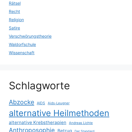
Rätsel
Recht
Religion
Satire
Verschwörungstheorie
Waldorfschule
Wissenschaft
Schlagworte
Abzocke
AIDS
Aids-Leugner
alternative Heilmethoden
alternative Krebstherapien
Andreas Lichte
Anthroposophie
Betrug
Der Standard