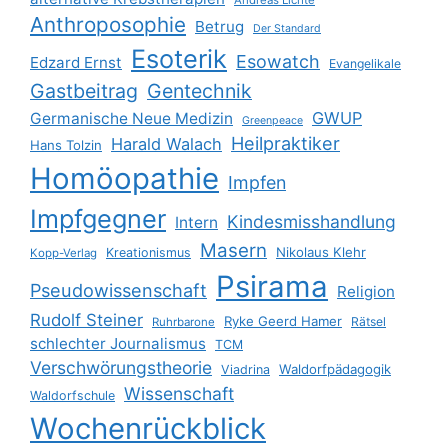
Andreas Lichte
Anthroposophie
Betrug
Der Standard
Esoterik
Esowatch
Edzard Ernst
Evangelikale
Gastbeitrag
Gentechnik
GWUP
Germanische Neue Medizin
Greenpeace
Heilpraktiker
Harald Walach
Hans Tolzin
Homöopathie
Impfen
Impfgegner
Kindesmisshandlung
Intern
Masern
Nikolaus Klehr
Kreationismus
Kopp-Verlag
Psirama
Pseudowissenschaft
Religion
Rudolf Steiner
Ryke Geerd Hamer
Rätsel
Ruhrbarone
schlechter Journalismus
TCM
Verschwörungstheorie
Waldorfpädagogik
Viadrina
Wissenschaft
Waldorfschule
Wochenrückblick