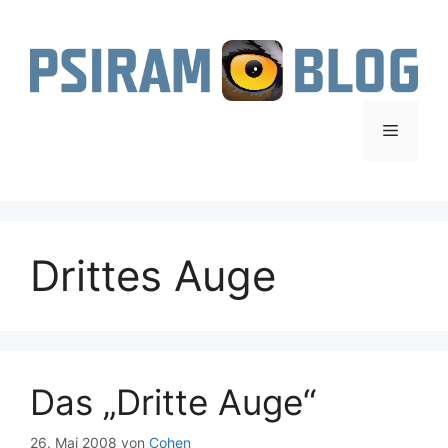
Zum
Inhalt
springen
Menü
Drittes Auge
Das „Dritte Auge“
26. Mai 2008
von
Cohen