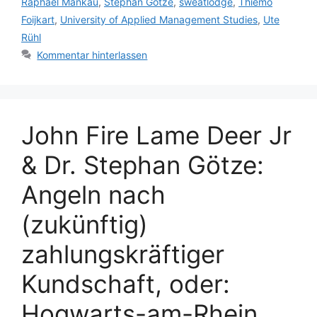
Raphael Mankau
,
Stephan Götze
,
sweatlodge
,
Thiemo
Foijkart
,
University of Applied Management Studies
,
Ute
Rühl
Kommentar hinterlassen
John Fire Lame Deer Jr
& Dr. Stephan Götze:
Angeln nach
(zukünftig)
zahlungskräftiger
Kundschaft, oder:
Hogwarts-am-Rhein