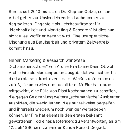
Stephan Götze
Bereits seit 2013 müht sich Dr. Stephan Götze, seinen
Arbeitgeber zur Unsinn lehrenden Lachnummer zu
degradieren. Eingestellt als Lehrbeauftragter für
„Nachhaltigkeit und Markteting & Research“ ist dies nun
nicht alles, wofür er bezahlt wird. Eine unappetitliche
Mischung aus Berufsarbeit und privatem Zeitvertreib
kommt hinzu.
Neben Marketing & Research war Götze
„Schamanenschüler“ von Archie Fire Lame Deer. Obwohl
Archie Fire als Medizinperson ausgebildet war, sahen ihn
die Lakota sehr kontrovers, da er Weiße zu Zeremonien
zuließ, sie unterwies und ausbildete. Mr Fire hat daran
mitgewirkt, eine Fülle von Plastikschamanen zu schaffen,
die gegen Geldzahlung weitere „schamanische“ Ausbeuter
ausbilden, die wenig lernen, dies nur teilweise begreifen
und ihrerseits wiederum noch weniger weitergeben
können. Mr Fire hat ebenfalls den ersten bekannt
gewordenen Tod eines Esoterikers zu verantworten, als am
12. Juli 1980 sein zahlender Kunde Ronald Delgado