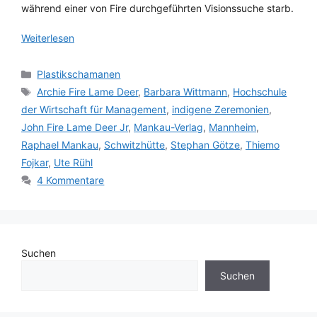
während einer von Fire durchgeführten Visionssuche starb.
Weiterlesen
Kategorien
Plastikschamanen
Schlagwörter
Archie Fire Lame Deer
,
Barbara Wittmann
,
Hochschule
der Wirtschaft für Management
,
indigene Zeremonien
,
John Fire Lame Deer Jr
,
Mankau-Verlag
,
Mannheim
,
Raphael Mankau
,
Schwitzhütte
,
Stephan Götze
,
Thiemo
Fojkar
,
Ute Rühl
4 Kommentare
Suchen
Suchen