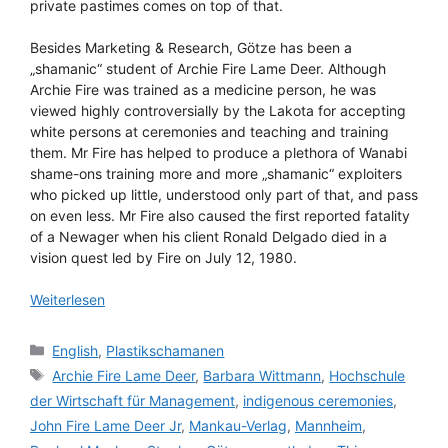
private pastimes comes on top of that.
Besides Marketing & Research, Götze has been a
„shamanic“ student of Archie Fire Lame Deer. Although
Archie Fire was trained as a medicine person, he was
viewed highly controversially by the Lakota for accepting
white persons at ceremonies and teaching and training
them. Mr Fire has helped to produce a plethora of Wanabi
shame-ons training more and more „shamanic“ exploiters
who picked up little, understood only part of that, and pass
on even less. Mr Fire also caused the first reported fatality
of a Newager when his client Ronald Delgado died in a
vision quest led by Fire on July 12, 1980.
Weiterlesen
Kategorien
English
,
Plastikschamanen
Schlagwörter
Archie Fire Lame Deer
,
Barbara Wittmann
,
Hochschule
der Wirtschaft für Management
,
indigenous ceremonies
,
John Fire Lame Deer Jr
,
Mankau-Verlag
,
Mannheim
,