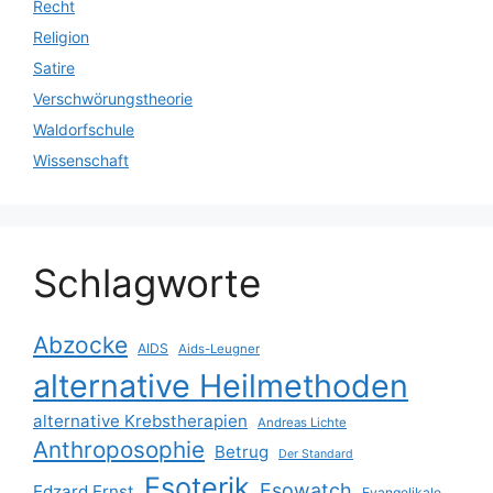
Recht
Religion
Satire
Verschwörungstheorie
Waldorfschule
Wissenschaft
Schlagworte
Abzocke
AIDS
Aids-Leugner
alternative Heilmethoden
alternative Krebstherapien
Andreas Lichte
Anthroposophie
Betrug
Der Standard
Esoterik
Esowatch
Edzard Ernst
Evangelikale