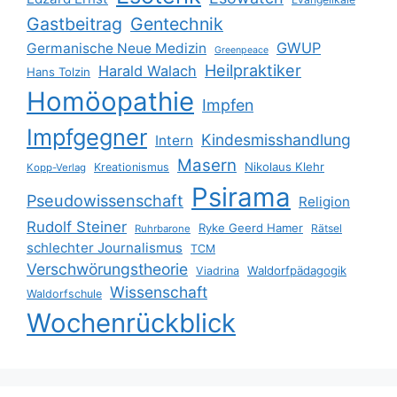
Gastbeitrag
Gentechnik
GWUP
Germanische Neue Medizin
Greenpeace
Heilpraktiker
Harald Walach
Hans Tolzin
Homöopathie
Impfen
Impfgegner
Kindesmisshandlung
Intern
Masern
Nikolaus Klehr
Kreationismus
Kopp-Verlag
Psirama
Pseudowissenschaft
Religion
Rudolf Steiner
Ryke Geerd Hamer
Rätsel
Ruhrbarone
schlechter Journalismus
TCM
Verschwörungstheorie
Waldorfpädagogik
Viadrina
Wissenschaft
Waldorfschule
Wochenrückblick