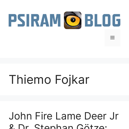
Zum
Inhalt
springen
Menü
Thiemo Fojkar
John Fire Lame Deer Jr
& Dr. Stephan Götze: