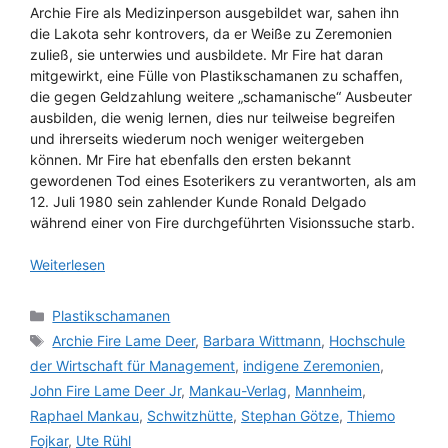
Archie Fire als Medizinperson ausgebildet war, sahen ihn
die Lakota sehr kontrovers, da er Weiße zu Zeremonien
zuließ, sie unterwies und ausbildete. Mr Fire hat daran
mitgewirkt, eine Fülle von Plastikschamanen zu schaffen,
die gegen Geldzahlung weitere „schamanische“ Ausbeuter
ausbilden, die wenig lernen, dies nur teilweise begreifen
und ihrerseits wiederum noch weniger weitergeben
können. Mr Fire hat ebenfalls den ersten bekannt
gewordenen Tod eines Esoterikers zu verantworten, als am
12. Juli 1980 sein zahlender Kunde Ronald Delgado
während einer von Fire durchgeführten Visionssuche starb.
Weiterlesen
Kategorien
Plastikschamanen
Schlagwörter
Archie Fire Lame Deer
,
Barbara Wittmann
,
Hochschule
der Wirtschaft für Management
,
indigene Zeremonien
,
John Fire Lame Deer Jr
,
Mankau-Verlag
,
Mannheim
,
Raphael Mankau
,
Schwitzhütte
,
Stephan Götze
,
Thiemo
Fojkar
,
Ute Rühl