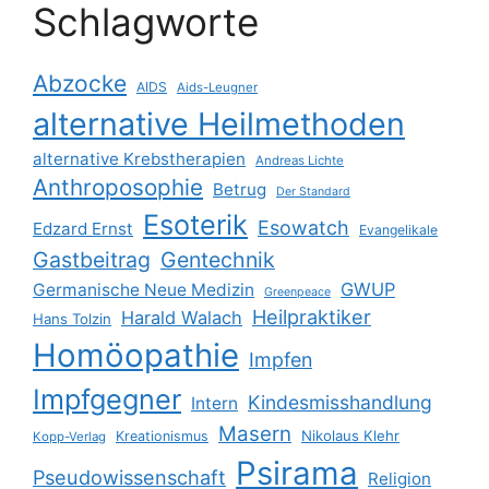
Schlagworte
Abzocke
AIDS
Aids-Leugner
alternative Heilmethoden
alternative Krebstherapien
Andreas Lichte
Anthroposophie
Betrug
Der Standard
Esoterik
Esowatch
Edzard Ernst
Evangelikale
Gastbeitrag
Gentechnik
GWUP
Germanische Neue Medizin
Greenpeace
Heilpraktiker
Harald Walach
Hans Tolzin
Homöopathie
Impfen
Impfgegner
Kindesmisshandlung
Intern
Masern
Nikolaus Klehr
Kreationismus
Kopp-Verlag
Psirama
Pseudowissenschaft
Religion