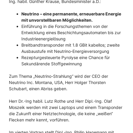
Ing. habil. Günther Krause, Bundesminister a.D.:
Neutrino
–
eine permanente, erneuerbare Energie
mit unvorstellbaren Möglichkeiten.
Einführung in die Forschungsthemen von der
Entwicklung eines Beschichtungsautomaten bis zur
Industrieenergielösung
Breitbandtransponder mit 1.8 GBit kabellos; zweite
Ausbaustufe mit Neutrino-Energieversorgung
Rezepturgesteuerte Pyrolyse eine Chance für
Sekundärende Stoffgewinnung
Zum Thema „Neutrino-Strahlung“ wird der CEO der
Neutrino Inc. Montana, USA, Herr Holger Thorsten
Schubart, einen Abriss geben.
Herr Dr.-Ing habil. Lutz Rothe und Herr Dipl.-Ing. Olaf
Moszeik werden mit zwei Laptops und einem Transponder
die Zukunft einer Netztechnologie, die keine „weißen“
Flecken mehr kennt, vorführen.
Im vierten Vortrag stellt Dipl.-Ing. Philip Hagemann mit