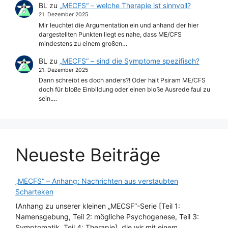
BL
zu
„MECFS“ – welche Therapie ist sinnvoll?
21. Dezember 2025
Mir leuchtet die Argumentation ein und anhand der hier
dargestellten Punkten liegt es nahe, dass ME/CFS
mindestens zu einem großen…
BL
zu
„MECFS“ – sind die Symptome spezifisch?
21. Dezember 2025
Dann schreibt es doch anders?! Oder hält Psiram ME/CFS
doch für bloße Einbildung oder einen bloße Ausrede faul zu
sein.…
Neueste Beiträge
„MECFS“ – Anhang: Nachrichten aus verstaubten
Scharteken
(Anhang zu unserer kleinen „MECSF“-Serie [Teil 1:
Namensgebung, Teil 2: mögliche Psychogenese, Teil 3:
Symptomatik, Teil 4: Therapie], die wir mit einem