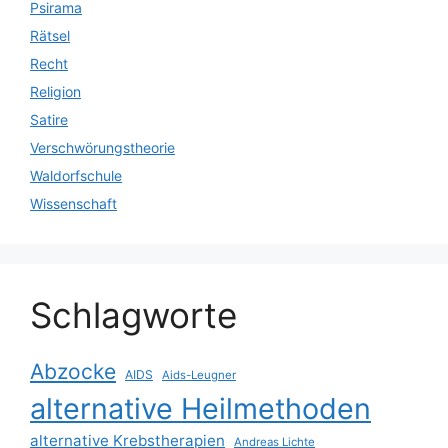
Psirama
Rätsel
Recht
Religion
Satire
Verschwörungstheorie
Waldorfschule
Wissenschaft
Schlagworte
Abzocke
AIDS
Aids-Leugner
alternative Heilmethoden
alternative Krebstherapien
Andreas Lichte