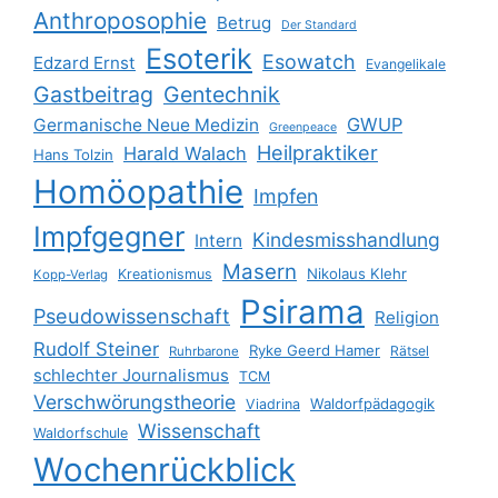
Anthroposophie
Betrug
Der Standard
Esoterik
Esowatch
Edzard Ernst
Evangelikale
Gastbeitrag
Gentechnik
GWUP
Germanische Neue Medizin
Greenpeace
Heilpraktiker
Harald Walach
Hans Tolzin
Homöopathie
Impfen
Impfgegner
Kindesmisshandlung
Intern
Masern
Nikolaus Klehr
Kreationismus
Kopp-Verlag
Psirama
Pseudowissenschaft
Religion
Rudolf Steiner
Ryke Geerd Hamer
Rätsel
Ruhrbarone
schlechter Journalismus
TCM
Verschwörungstheorie
Waldorfpädagogik
Viadrina
Wissenschaft
Waldorfschule
Wochenrückblick