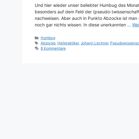
Und hier wieder unser beliebter Humbug des Monats
besonders auf dem Feld der (pseudo-)wissenschaftl
nachweisen. Aber auch in Punkto Abzocke ist man se
noch gar nichts wissen. In diese unerkannten …
Wei
Kategorien
Humbug
Schlagwörter
Abzocke
,
Heilpraktiker
,
Johann Lechner
,
Pseudowissensc
8 Kommentare