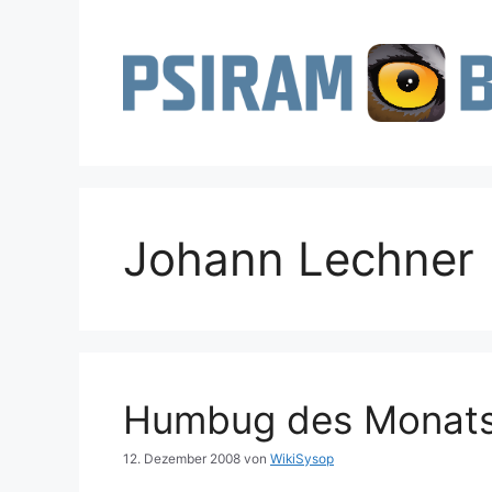
Zum
Inhalt
springen
Johann Lechner
Humbug des Monats
12. Dezember 2008
von
WikiSysop