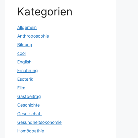
Kategorien
Allgemein
Anthroposophie
Bildung
cool
English
Ernährung
Esoterik
Film
Gastbeitrag
Geschichte
Gesellschaft
Gesundheitsökonomie
Homöopathie