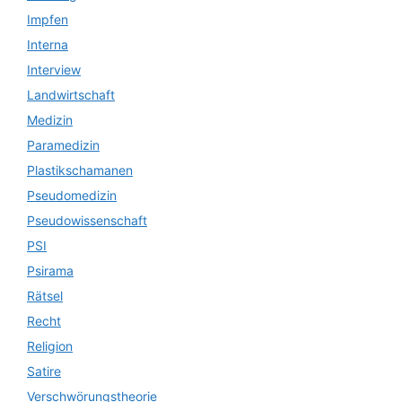
Impfen
Interna
Interview
Landwirtschaft
Medizin
Paramedizin
Plastikschamanen
Pseudomedizin
Pseudowissenschaft
PSI
Psirama
Rätsel
Recht
Religion
Satire
Verschwörungstheorie