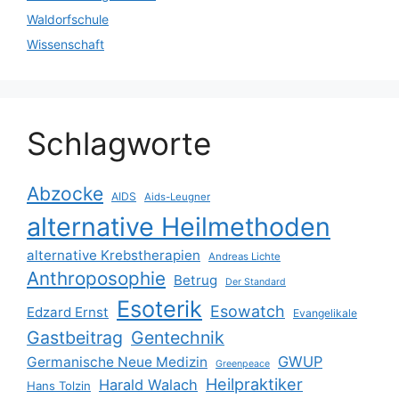
Waldorfschule
Wissenschaft
Schlagworte
Abzocke
AIDS
Aids-Leugner
alternative Heilmethoden
alternative Krebstherapien
Andreas Lichte
Anthroposophie
Betrug
Der Standard
Esoterik
Esowatch
Edzard Ernst
Evangelikale
Gastbeitrag
Gentechnik
GWUP
Germanische Neue Medizin
Greenpeace
Heilpraktiker
Harald Walach
Hans Tolzin