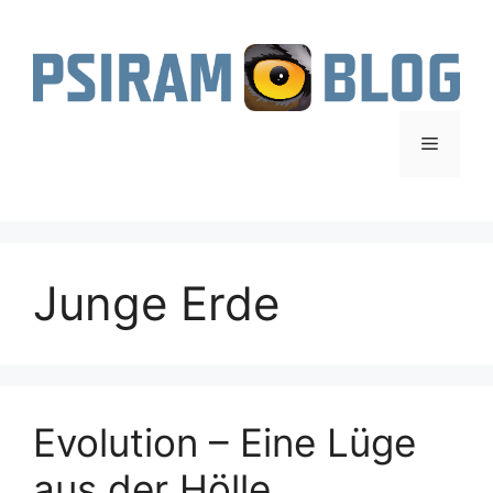
Zum
Inhalt
springen
Menü
Junge Erde
Evolution – Eine Lüge
aus der Hölle