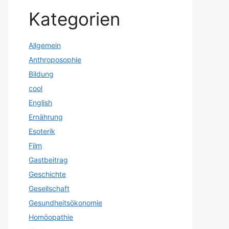
Kategorien
Allgemein
Anthroposophie
Bildung
cool
English
Ernährung
Esoterik
Film
Gastbeitrag
Geschichte
Gesellschaft
Gesundheitsökonomie
Homöopathie