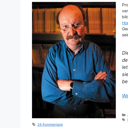
Pro
ver
bil
Ho
Ge
sei
Di
de
le
si
be
We
24 Kommentare