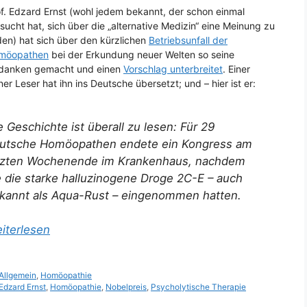
f. Edzard Ernst (wohl jedem bekannt, der schon einmal
sucht hat, sich über die „alternative Medizin“ eine Meinung zu
den) hat sich über den kürzlichen
Betriebsunfall der
möopathen
bei der Erkundung neuer Welten so seine
danken gemacht und einen
Vorschlag unterbreitet
. Einer
ner Leser hat ihn ins Deutsche übersetzt; und – hier ist er:
e Geschichte ist überall zu lesen: Für 29
utsche Homöopathen endete ein Kongress am
tzten Wochenende im Krankenhaus, nachdem
e die starke halluzinogene Droge 2C-E – auch
kannt als Aqua-Rust – eingenommen hatten.
iterlesen
Kategorien
Allgemein
,
Homöopathie
Schlagwörter
Edzard Ernst
,
Homöopathie
,
Nobelpreis
,
Psycholytische Therapie