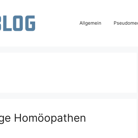
Allgemein
Pseudomed
ige Homöopathen