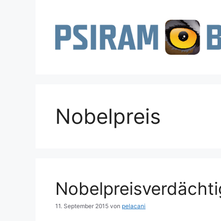
Zum
Inhalt
springen
Nobelpreis
Nobelpreisverdächt
11. September 2015
von
pelacani