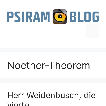
Zum
Inhalt
springen
Menü
Noether-Theorem
Herr Weidenbusch, die
vierte