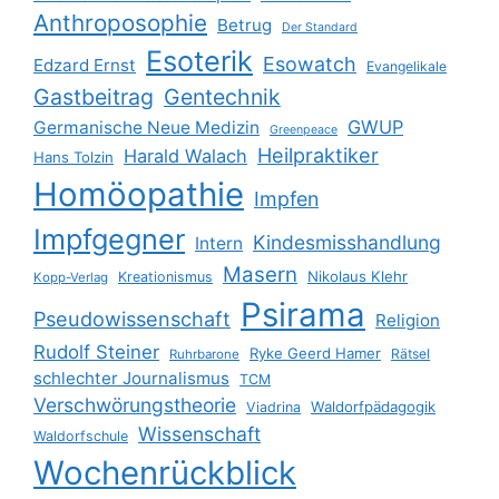
Anthroposophie
Betrug
Der Standard
Esoterik
Esowatch
Edzard Ernst
Evangelikale
Gastbeitrag
Gentechnik
GWUP
Germanische Neue Medizin
Greenpeace
Heilpraktiker
Harald Walach
Hans Tolzin
Homöopathie
Impfen
Impfgegner
Kindesmisshandlung
Intern
Masern
Nikolaus Klehr
Kreationismus
Kopp-Verlag
Psirama
Pseudowissenschaft
Religion
Rudolf Steiner
Ryke Geerd Hamer
Rätsel
Ruhrbarone
schlechter Journalismus
TCM
Verschwörungstheorie
Waldorfpädagogik
Viadrina
Wissenschaft
Waldorfschule
Wochenrückblick