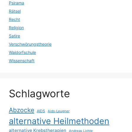
Psirama
Rätsel
Recht
Religion
Satire
Verschwörungstheorie
Waldorfschule
Wissenschaft
Schlagworte
Abzocke
AIDS
Aids-Leugner
alternative Heilmethoden
alternative Krebstherapien
Andreas Lichte