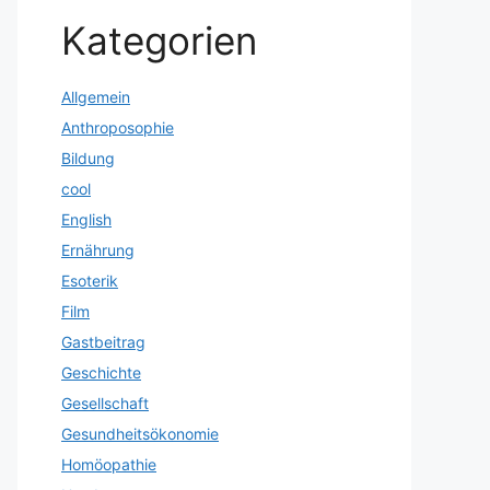
Kategorien
Allgemein
Anthroposophie
Bildung
cool
English
Ernährung
Esoterik
Film
Gastbeitrag
Geschichte
Gesellschaft
Gesundheitsökonomie
Homöopathie