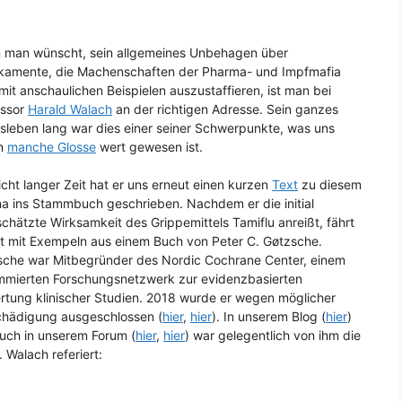
 man wünscht, sein allgemeines Unbehagen über
kamente, die Machenschaften der Pharma- und Impfmafia
mit anschaulichen Beispielen auszustaffieren, ist man bei
essor
Harald Walach
an der richtigen Adresse. Sein ganzes
sleben lang war dies einer seiner Schwerpunkte, was uns
n
manche Glosse
wert gewesen ist.
icht langer Zeit hat er uns erneut einen kurzen
Text
zu diesem
 ins Stammbuch geschrieben. Nachdem er die initial
chätzte Wirksamkeit des Grippemittels Tamiflu anreißt, fährt
rt mit Exempeln aus einem Buch von Peter C. Gøtzsche.
sche war Mitbegründer des Nordic Cochrane Center, einem
mmierten Forschungsnetzwerk zur evidenzbasierten
tung klinischer Studien. 2018 wurde er wegen möglicher
chädigung ausgeschlossen (
hier
,
hier
). In unserem Blog (
hier
)
uch in unserem Forum (
hier
,
hier
) war gelegentlich von ihm die
 Walach referiert: