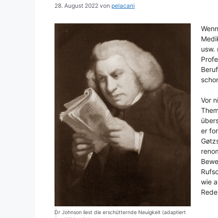
28. August 2022
von
pelacani
Wenn
Medi
usw. 
Prof
Beruf
scho
Vor n
Thema
übers
er fo
Gøtz
reno
Bewer
Rufs
wie a
Rede.
Dr Johnson liest die erschütternde Neuigkeit (adaptiert