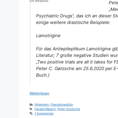
von Wikipedia)
Pete
„Men
Psychiatric Drugs“, das ich an dieser S
einige weitere drastische Beispiele:
Lamotrigine
Für das Antiepileptikum Lamotrigine gib
Literatur; 7 große negative Studien wur
„
Two positive trials are all it takes for 
Peter C. Gøtzsche am 25.6.2020 per E-
Buch.)
Weiterlesen
Kategorien
Allgemein
,
Pseudomedizin
Schlagwörter
Harald Walach
,
Peter Gotzsche
1 Kommentar